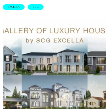
สิ่งที่ดีที่สุดเสมอ ต้อง First Class เพราะคุณคู่ควรกับสิ่งที่ดีที่สุด
EXCELLA
SCG
เพราะชีวิตนี้มีเพียงครั้งเดียว ยิ่งต้องเลือกความ First Class และ
สิ่งที่ดีที่สุดให้ตัวเราเองและคนที่เรารัก อยากบินไปพักผ่อนก็
ต้องเลือกที่นั่งแบบ First Class เท่านั้น อยากดื่มด่ำอาหารสักมื้อ
ก็ต้องรสชาตินุ่มลิ้นและพรีเมียมที่สุด การนอนหลับที่ดีที่สุดจะ
เกิดขึ้นได้ก็ตต้องลือกสรรที่นอนที่ดีที่สุดเพื่อตอบความต้องการ
ของเรา เพราะเรารู้ว่าเราคู่ควรกับสิ่งที่ดีที่สุด เราจึงต้อง
พิถีพิถันและให้ความสำคัญกับการเลือกสิ่งที่ First Class ในทุก
รายละเอียดของชีวิต เลือกวัสดุระดับ “First Class” เพราะบ้านคือ
พื้นที่ที่มีความหมายที่สุดในชีวิตเราอาจเติมเต็มความ First
Class ให้ชีวิตในหลากหลายรูปแบบและหลายโอกาส แต่บางสิ่งก็
มีความหมายเพราะเกิดขึ้นได้เพียงไม่กี่ครั้งในชีวิตโดยเฉพาะ
‘บ้าน’ ที่ไม่ได้เพียงเป็นพื้นที่อยู่อาศัย แต่เป็นพื้นที่พักกายและใจ
และเป็นภาพตัวแทนความผ่อนคลาย ความรัก ความสุข และการ
พักผ่อนที่แท้จริง บ้านจึงเป็นพื้นที่ที่เปี่ยมไปด้วยความหมาย