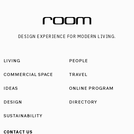
เพราะหลังคาสามารถกำหนดสไตล์ของบ้านได้อย่างชัดเจน มา
พร้อมสีสันที่หลากหลายและพื้นผิวที่แตกต่าง ช่วยตกแต่งและ
เสริมสร้างบรรยากาศของบ้านให้เป็นไปตามความต้องการได้
ดังเช่นบ้านหรูทั้ง 6 สไตล์ต่อไปนี้ SCG EXCELLA Kensington
DESIGN EXPERIENCE FOR MODERN LIVING.
House จากชื่อสไตล์แบบบ้านนี้ เป็นแบบบ้านร่วมสมัยอีกรูป
แบบหนึ่งที่ได้รับอิทธิพลมาจากพระราชวังเคนชิงตัน ใน
ประเทศอังกฤษ ลักษณะตัวบ้านเน้นการใช้รูปทรงสี่เหลี่ยมและ
LIVING
PEOPLE
กรอบกระจกหน้าต่างแบบเหล็ก ซึ่งเป็นเอกลักษณ์เฉพาะของ
สถาปัตยกรรมอังกฤษ ณ ช่วงเวลาหนึ่ง สำหรับองค์ประกอบใน
COMMERCIAL SPACE
TRAVEL
การออกแบบบ้านสไตล์ Kensington จะเน้นวางเสาอยู่ทางเข้า
IDEAS
ONLINE PROGRAM
บ้าน ส่วนตัวบ้านจะเป็นทรงสี่เหลี่ยมขนาดใหญ่ มีมิติ ช่วยให้ดู
หนักแน่น มั่นคง ลดการใช้เส้นโค้งเว้าต่างๆ แต่ใช้เป็นพวกเส้น
DESIGN
DIRECTORY
ตรงแทน ส่วนหลังคาเป็นทรงปั้นหยา มักใช้โทนสีขาวหรือเทา
SUSTAINABILITY
ให้ความเรียบหรู ดูสุขุม และมีระดับ หลังคาของบ้านแบบ
Kensington House เหมาะกับ EXCELLA […]
CONTACT US