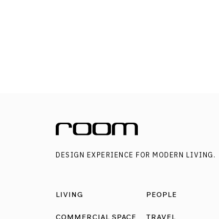
พลาดมาให้คุณปักหมุดกันไว้ก่อน แล้วตามไปเยือ
กันในไม่กี่เดือนที่จะถึงนี้ครับ 1.Alishan National
Forest Recreation Area อุทยานแห่งชาติอาลีซาน
ตั้งอยู่บริเวณกลางเกาะไต้หวัน จุดหมายของสายเ
ป่าและหลงใหลในธรรมชาติ เพราะที่นี่คือป่าสนเก่
แก่ที่มีต้นสนอายุพันปีให้คุณได้ชื่นชม พร้อมกับ
อากาศที่เย็นตลอดทั้งปี ทำให้มีหมอกปกคลุมดูน่า
ค้นหาท่ามกลางความเขียวชอุ่ม ไฮไลต์ของที่นี่คงห
ไม่พ้นเส้นทางศึกษาธรรมชาติที่มีต้นไม้ยักษ์ศักดิ์สิท
รอคุณอยู่ จุดชมวิวดูพระอาทิตย์ขึ้น และการนั่งร
DESIGN EXPERIENCE FOR MODERN LIVING.
สายเก่าแก่ผ่านป่าสนแค่นี้ก็ฟินแล้ว 2.Toroko
National Park อุทยานแห่งชาติไท่ลู่เก๋อ หนึ่งใน
อุทยานยอดฮิตของไต้หวันที่มีพื้นที่กว่า 1200 ตาร
LIVING
PEOPLE
กิโลเมตร ภายในอุทยานจึงประกอบไปด้วยลักษณ
ทางธรณีวิทยาที่หลากหลายภายใต้ภูเขาอันสลับซั
COMMERCIAL SPACE
TRAVEL