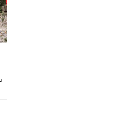
N
ับ
อัน
นี้