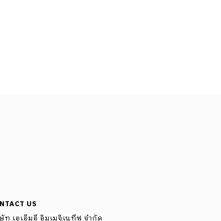
NTACT US
ษัท เอเอ็มอี อิมเมจิเนทีฟ จำกัด