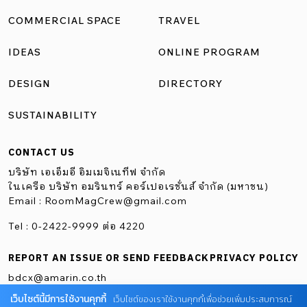
โบราณของสถาปนิก จากความสนใจดังกล่าวทำให้สถาปนิกค้น
COMMERCIAL SPACE
TRAVEL
พบความสัมพันธ์ระหว่างทิศทาง สถาปัตยกรรม และธรรมชาติ
IDEAS
ONLINE PROGRAM
รวมถึงความสมมาตรที่ส่งเสริมการอยู่ร่วมกับสิ่งแวดล้อม ก่อน
นำมาตีความหลักการดังกล่าวใหม่ผ่านมุมมองร่วมสมัย ผสาน
DESIGN
DIRECTORY
แนวคิด Deconstructivism จนได้สถาปัตยกรรมที่ดูสมมาตรใน
SUSTAINABILITY
ภาพรวม แต่แฝงความคลาดเคลื่อนไว้ในรายละเอียด ความไม่
สมมาตรนี้ได้รับการแสดงผ่านรูปทรงหลังคาที่มีองศาและความ
CONTACT US
ลาดเอียงต่างกันในแต่ละด้านที่ปรับเปลี่ยนตามเงื่อนไขของ
บริษัท เอเอ็มอี อิมเมจิเนทีฟ จำกัด
พื้นที่และบริบทโดยรอบ ทำให้มวลอาคารเคลื่อนไหวเปลี่ยนไป
ในเครือ บริษัท อมรินทร์ คอร์เปอเรชั่นส์ จำกัด (มหาชน)
Email :
RoomMagCrew@gmail.com
ตามมุมมอง ช่วยลดความแข็งทื่อของรูปแบบสมมาตรดั้งเดิม
ซึ่งกลายมาเป็นแนวคิดเดียวกันที่ส่งต่อถึงประตูทางเข้าหลักที่
Tel : 0-2422-9999 ต่อ 4220
ออกแบบให้มีขนาดไม่เท่ากัน แตกต่างด้วยฟังก์ชัน ได้แก่ บาน
REPORT AN ISSUE OR SEND FEEDBACK
PRIVACY POLICY
เล็กใช้เข้าออกในชีวิตประจำวัน บานใหญ่รองรับการเคลื่อนย้าย
bdcx@amarin.co.th
ผลงานศิลปะขนาดใหญ่ ตอบโจทย์การใช้งานจริงพร้อม […]
เว็บไซต์นี้มีการใช้งานคุกกี้
เว็บไซต์ของเราใช้งานคุกกี้เพื่อช่วยเพิ่มประสบการณ์