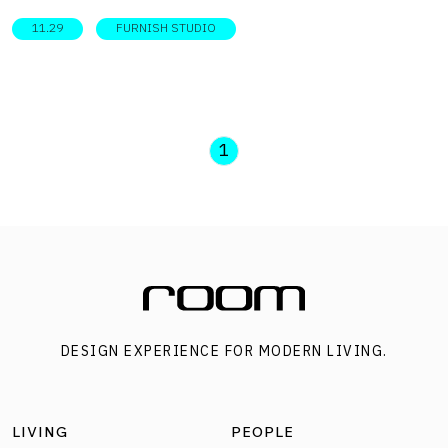
ออกแบบโดยทีมสถาปนิก 11.29.studio ผู้เริ่มต้นจากการตั้ง
11.29
FURNISH STUDIO
คำถามถึงความสัมพันธ์ระหว่างสถาปัตยกรรม ธรรมชาติ และ
บริบทของพื้นที่ โดยเฉพาะการใช้แนวคิดการพัฒนาอย่างยั่งยืน
(SDGs) เป็นกรอบคิด มุ่งใช้ทรัพยากรอย่างรู้คุณค่าและสร้าง
ความหมายใหม่ให้วัสดุที่ถูกละทิ้ง ไม้ไผ่แทนขนสัตว์ห่อหุ้มอาคาร
1
ที่สตูดิโอศิลปะแห่งนี้ สถาปนิกได้สะท้อนแนวคิดการออกแบบสู่
ที่มาของชื่อ Furnish Studio อันมาจากคำว่า Fur หรือขนสัตว์
สื่อสารผ่านตัวแทนวัสดุอย่าง “ไม้ไผ่” วัสดุใกล้ตัวและพบได้ใน
ธรรมชาติของระยองที่ห่อหุ้มสตูดิโอเสมือนเปลือกโอบล้อมพื้นที่
ทำหน้าที่ส่งเสริมภาพลักษณ์ด้านสายตา และยังช่วยกรองแสง
สร้างมิติแสง-เงา และลดทอนเส้นแบ่งระหว่างภายนอกกับ
DESIGN EXPERIENCE FOR MODERN LIVING.
ภายใน ช่วยให้อาคารอยู่ในสภาวะกึ่งเปิดกึ่งปิด ช่วยพรางสายตา
และรักษาความปลอดภัยไปพร้อมกัน ผังจักรวาลโบราณสู่
สถาปัตยกรรมที่ไม่สมมาตรอย่างตั้งใจ ความน่าสนใจของที่นี่ คือ
LIVING
PEOPLE
แนวคิดตั้งต้นอันมาจากการศึกษาผังจักรวาลของวัดและวัง