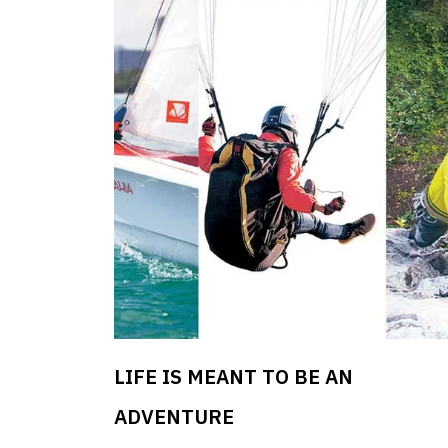
คล้ายเทอร์ราเรียม นำพาสู่บริเวณสระว่ายน้ำที่ใช้
เซ็ปต์ของ Lagoon หรือเวิ้งน้ำ ซึ่งมีภูเขาคืออาคาร
ที่พักรายล้อม เมื่อผ่านเข้าสู่บริเวณ Beach Front 
สามารถเดินออกไปสู่พื้นที่ส่วนตัวในโซนวิลลาได้ ใน
ส่วนนี้ได้ออกแบบให้เป็นเหมือนกับโอเอซิสที่มีพื้นที
ทะเลแบบส่วนตัว พร้อมสระว่ายแบบพูลวิลลา การ
เปลี่ยนผ่านพื้นที่เหล่านี้เป็นเหมือนการได้เดินทาง
ในบริบทของเมืองเพชรบุรีที่รุ่มรวยไปด้วยธรรมชา
ทั้งภูเขาและทะเลที่สวยงาม ความพิเศษของ VALA
Hua Hin – Nu Chapter Hotels คือความตั้งใจที่จะ
พัฒนาความยั่งยืนทั้งในแง่ของวัฒนธรรมและสิ่ง
แวดล้อมไปพร้อม ๆ กัน ในส่วนของสิ่งแวดล้อมนั้น
LIFE IS MEANT TO BE AN
ทางโรงแรมมีการเลือกใช้วัสดุที่ย่อยสลายง่าย การ
ฟาร์มเกษตรอินทรีย์ และนำวัตถุดิบที่ได้มาใช้ในเ
ADVENTURE
ต่าง ๆ ของโรงแรม รวมทั้งยังมีความตั้งใจดึงเอา