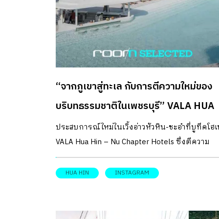
“จากภูเขาสู่ทะเล กับการตีความใหม่ของ
บริบทธรรมชาติในเพชรบุรี” VALA HUA
HIN – NU CHAPTER HOTELS
ประสบการณ์ใหม่ในเวิ้งอ่าวหัวหิน-ชะอำที่บูทีคโฮ
VALA Hua Hin – Nu Chapter Hotels ซึ่งตีความ
บริบท Geography Identical ของจังหวัดเพชรบุรี
มาเป็นงานออกแบบ และพื้นที่ที่แตกต่างกันภาย
HUA HIN
INSTAGRAM
โรงแรมได้อย่างน่าสนใจ Journey of Transition เริ่
ต้นตั้งแต่บริเวณล็อบบี้ของโรงแรม พื้นที่ส่วนนี้
ออกแบบให้เป็นป่าอยู่ภายในครอบแก้วขนาดยักษ์