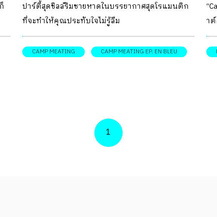
ก็
ปาร์ตี้สุดชิลล์ริมชายหาดในบรรยากาศสุดโรแมนติก
“C
ที่จะทำให้คุณประทับใจไม่รู้ลืม
าต์
ง
ลงม
าง
CAMP MEATING
CAMP MEATING EP. EN BLEU
ด
1