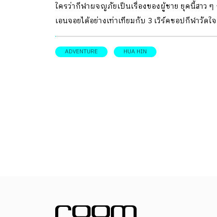
ใครว่ากีฬาผจญภัยเป็นเรื่องของผู้ชาย ยุคนี้สาว ๆ 
วัตถุดิบในท้องถิ่น เช่น ผักผลไม้ตามฤดูกาล หรือ
เอนจอยได้อย่างเท่าเทียมกับ 3 เวิร์คชอปกีฬาวัดใจ
อาหารพื้นถิ่นมาประยุกต์ในแบบ Modern Twist ซึ่
นั่นยังรวมไปถึงเครื่องดื่มซิกเนเจอร์สูตรพิเศษที่ท
ADVENTURE
HUA HIN
โรงแรมได้ออกแบบร่วมกับ Vesper บาร์ชื่อดังที่ติ
อันดับที่ […]