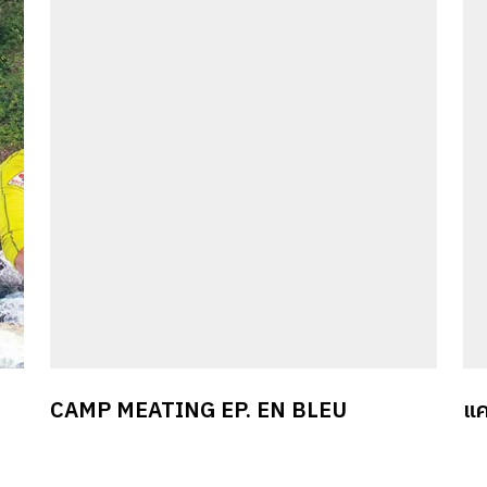
คอน
จะ
่ริม
ไป
ติ
CAMP MEATING EP. EN BLEU
แค
ทำ
มนู