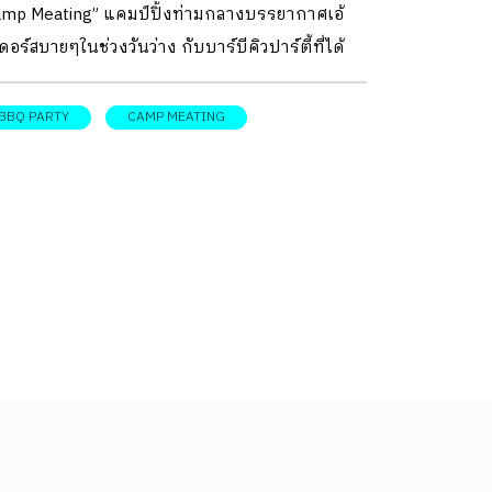
amp Meating” แคมป์ปิ้งท่ามกลางบรรยากาศเอ้
ดอร์สบายๆในช่วงวันว่าง กับบาร์บีคิวปาร์ตี้ที่ได้
ือปิ้งย่างเอง
BBQ PARTY
CAMP MEATING