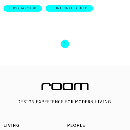
ความคิดสร้างสรรค์ จุดประกายสู่งานครีเอทีฟสุดว้าว
BBDO BANGKOK
IF INTEGRATED FIELD
DESIGNER DIRECTORYออกแบบ: IF Integrated Field บนพื้นที่
ขนาด 980 ตารางเมตร อยู่บนชั้น 18 อาคารอื้อจือเหลียง BBDO
Bangkok มีหัวใจของสถานที่คือการดีไซน์ห้องประชุมและโต๊ะ
ทำงานให้ฉีกกรอกออฟฟิศแบบทั่วไป โดยผสานพื้นที่ทำงานและ
1
ยืดหยุ่นแบบบาร์เข้ามาในสำนักงาน สอดรับกับวิถีการทำงานที่
ยืดหยุ่นของเอเจนซี่โฆษณาสุดครีเอทีฟ เมื่อเส้นสายของแบรนด์
หลอมรวมเป็นพื้นที่แห่งการพบกัน เปิดแนวคิดที่อยู่เบื้องหลัง
ออฟฟิศแห่งใหม่ของ BBDO Bangkok บริษัทเอเจนซี่โฆษณาชื่อ
ดังการันตีรางวัลระดับโลกมามากมาย ที่ทาง IF Integrated
Field ได้รับโจทย์ให้ตีความออฟฟิศขึ้นใหม่ สะท้อนการออกแบบ
DESIGN EXPERIENCE FOR MODERN LIVING.
พื้นที่ทำงานที่ขยายไปถึงการสร้างวัฒนธรรมองค์กรผ่านงาน
พื้นที่ทางสถาปัตยกรรม จากออฟฟิศรูปแบบเดิมที่เป็นห้องปิด
และการแบ่งพื้นที่เป็นส่วน ๆ พื้นที่การทำงานแบบใหม่ที่เน้น
LIVING
PEOPLE
ความคิดสร้างสรรค์สำหรับองค์กรที่เน้นความครีเอทีฟขั้นสุด จึง