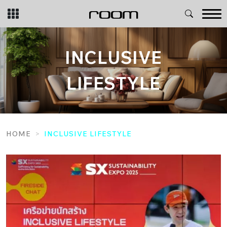
Skip
to
content
INCLUSIVE
LIFESTYLE
HOME
INCLUSIVE LIFESTYLE