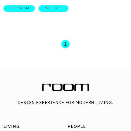
ฟังการพูดคุยระหว่าง คุณแจ็ค – นวคุณ พจน์ชพรกุล จาก
BETTERISM
INCLUSIVE
มูลนิธิด้วยกันเพื่อคนพิการและสังคม- Together Foundation
กับคุณเล็ก – อานันท์ ฉันทันต์ ผู้ใช้วีลแชร์ บนเวที Better
Community ในงาน SX 2025 ในหัวข้อ เครือข่ายนักสร้าง
Inclusive lifestyle และการร่วมออกแบบสังคมที่คนพิการและ
1
ไม่พิการใช้ชีวิตร่วมกันได้อย่างเป็นธรรมชาติ ด้วยการเป็นเพื่อน
กัน Inclusive Lifestyle คือการอยู่ร่วมกันอย่างอิสระ มูลนิธิ
“ด้วยกัน” เริ่มจากกลุ่มอาสามัคร ที่เริ่มทำอะไรด้วยกันจริง ๆ
จากคอนเซ็ปต์ที่อยากเปิดพื้นที่ให้คนพิการและไม่พิการได้ทำ
กิจกรรมด้วยกัน จนเกิดเป็นความสัมพันธ์แบบที่เป็นเพื่อนกัน
ขึ้นมาได้ และเมื่อรู้ว่า ‘เพื่อน’ คนหนึ่งของเราเจอปัญหา เราจะ
DESIGN EXPERIENCE FOR MODERN LIVING.
เริ่มอยากช่วยเหลือเพื่อนจากแรงขับภายในโดยธรรมชาติ
‘Inclusive lifestyle’ ของคุณแจ็ค คือการอยู่ร่วมกัน ในสังคม
เดียวกันได้จริง ๆ โดยประเด็นของการอยู่ร่วมกันคือ […]
LIVING
PEOPLE