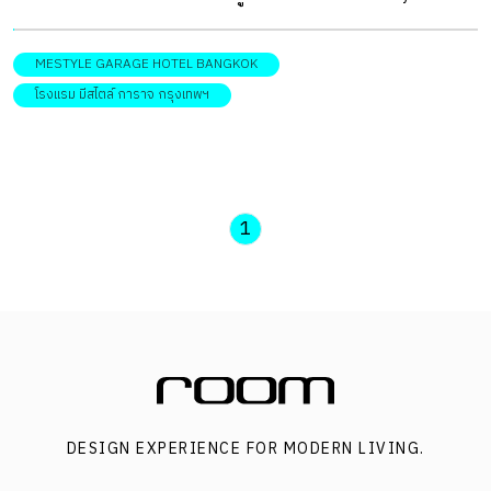
Garage Hotel Bangkok คือคำตอบที่เราจะพาคุณเข้าไปค้นหา
และเปิดประสบการณ์ใหม่ ๆไปด้วยกัน ด้วยคอนเซ็ปต์ดีไซน์
MESTYLE GARAGE HOTEL BANGKOK
แบบการาจ ฟังก์กี้ จากของสะสมของคนรักรถกลายมาเป็นงาน
โรงแรม มีสไตล์ การาจ กรุงเทพฯ
ศิลปะที่มีเพียงชิ้นเดียวเท่านั้น ที่นี่จึงเหมือนอาร์ทแกลเลอรี่ย่อม
ๆ ที่มากไปด้วยไอเดียการตกแต่ง MeStyle Garage Hotel
Bangkok เป็นโรงแรมสุดชิคใหม่ล่าสุดย่านห้วยขวาง เดินทาง
สะดวกด้วย MRT สถานีห้วยขวาง และถือได้ว่าเป็นแหล่งพบปะ
1
สุดฮิปแหล่งใหม่ที่เต็มไปด้วยสีสันและบรรยากาศสนุก ๆ ทั้งกลาง
วันและกลางคืน ทั้งห้างสรรพสินค้าที่แวดล้อมอยู่ใกล้ ๆ ไม่ว่าจะ
เป็น เซ็นทรัลแกรนด์พระราม 9 , The Street รัชดา ฟอร์จูน ,
ตลาดรถไฟรัชดา รวมทั้งคาเฟ่เท่ ๆ ที่เปิดขึ้นมากมาย และสตรี
ทฟู้ดขึ้นชื่อ เป็นอีกย่านที่สามารถเที่ยวรอบ ๆ ได้ หรือจะเดินทาง
เข้าไปกลางเมืองก็สะดวก โถงกระจกสูงตกแต่งรถยนต์ที่สะสม
DESIGN EXPERIENCE FOR MODERN LIVING.
ไว้ ส่วนเคาน์เตอร์ต้อนรับนำเอาแผ่นป้ายทะเบียนรถจริงจาก
อเมริกามาตกแต่งสร้างบรรยากาศของการเดินทาง โรงแรม