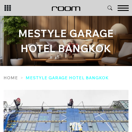
Skip
to
content
MESTYLE GARAGE
HOTEL BANGKOK
HOME
MESTYLE GARAGE HOTEL BANGKOK