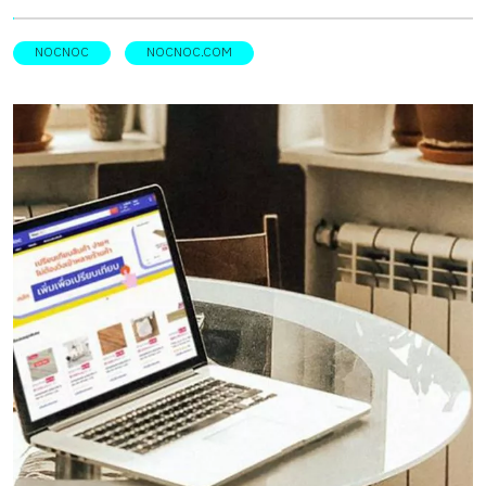
ขนาดนั้น ส่วนหนึ่งก็เพราะว่าแม้การซื้อวัสดุตกแต่งปรับปรุง
บ้านทางออนไลน์จะสะดวกสบาย ในแง่การไม่สิ้นเปลืองเวลาใน
NOCNOC
NOCNOC.COM
การออกไปไล่หาของถูกใจนอกบ้าน แต่การได้เห็นวัสดุจริงก็
เป็นเรื่องสำคัญไม่แพ้กัน ลองนึกถึงการช้อปปิ้งเสื้อผ้าออนไลน์
ที่หลายครั้งได้สร้างความผิดหวังให้กับผู้ซื้ออย่างเราๆ เพราะ
วัสดุที่ใช้ไม่เหมือนที่คิด สภาพของสินค้าหรือไซส์ที่ไม่ตรงกับ
ความต้องการ ทำให้เสียเวลาและเสียความรู้สึกไปอีกแบบ
ทั้งหมดมาจากการไม่ได้เห็นสินค้าตัวอย่างของจริงเท่านั้นเอง
แต่การซื้อเสื้อผ้าผิดสีผิดไซส์ราคาเพียง 500-1,000 บาท อาจ
กลายเป็นเรื่องเล็กไปเลย เมื่อเทียบกับการซื้อวัสดุตกแต่งบ้าน
อาทิ ไม้ปูพื้นลามิเนตหรือกระเบื้องปูผนัง ที่มีราคารวมหลาย
หมื่น จนต้องเลือกซื้ออย่างละเอียดรอบคอบ และต้องการความ
แม่นยำของวัสดุรวมถึงสีและไซส์เป็นอย่างมาก ก่อนจะต้องเสีย
เงินเรือนหมื่นไปและกับของที่ไม่ตรงกับความต้องการ และการ
ตกแต่งบ้านเองก็มีรายละเอียดปลีกย่อยเยอะมากจนน่ากังวล