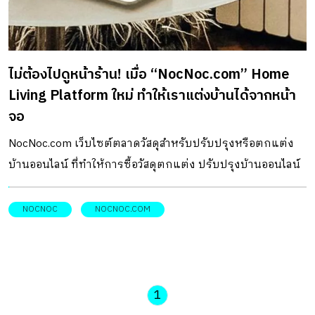
อย่างวัสดุปูพื้น ในบางห้องต้องใช้วัสดุที่ซึมซับน้ำ บางห้องต้อง
ใช้วัสดุที่แข็งแรง หากเป็นพื้นที่เอาต์ดอร์อาจต้องใช้วัสดุที่ทน
ต่อแรงกระแทกที่มากกว่าการเหยียบ หรือหากเป็นวัสดุตกแต่ง
ไม่ต้องไปดูหน้าร้าน! เมื่อ “NocNoc.com” Home
ผนัง บางจุดต้องวัสดุที่เพิ่มความสว่างให้ห้อง บางจุดต้องใช้วัสดุ
Living Platform ใหม่ ทำให้เราแต่งบ้านได้จากหน้า
คล้ายไม้ถึงจะสวย ยังไม่ได้พูดถึงสีที่เหมาะกับแต่ละห้อง ที่ก็ต้อง
จอ
เลือกเฉดสีอย่างเจาะจงเหมือนกันในแบบที่หน้าจอออนไลน์ให้
ไม่ได้ แต่การซื้อวัสดุตกแต่งบ้านออนไลน์จะสะดวกสบายและได้
NocNoc.com เว็บไซต์ตลาดวัสดุสำหรับปรับปรุงหรือตกแต่ง
สินค้าที่ตรงกับความต้องการมากขึ้น กับฟังก์ชันของเว็บไซต์
บ้านออนไลน์ ที่ทำให้การซื้อวัสดุตกแต่ง ปรับปรุงบ้านออนไลน์
NocNoc.com ตลาดออนไลน์ที่ขายวัสดุและของแต่งบ้าน พร้อม
ให้สะดวกสบายขึ้น
ติดตั้งครบวงจร ที่มีสินค้าหลายพัน SKUs ทั้งสินค้าในหมวด
NOCNOC
NOCNOC.COM
Flooring วัสดุปูพื้น อาทิ กระเบื้องยางลายไม้ ไม้พื้นลามิเนต
กระเบื้องเซรามิก, หมวด Wall วัสดุตกแต่งผนัง อาทิ
วอลเปเปอร์ ผ้าม่าน มู่ลี่, หมวด Furniture […]
1