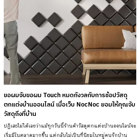
กรรมการผู้จัดการ บริษัทเบ็ตเตอร์บี มาร์เก็ตเพลส จำกัด หรือ
NocNoc ศูนย์รวมเฟอร์นิเจอร์และไอเดียแต่งบ้านออนไลน์ เปิด
เผยว่า มาตรการกระตุ้นเศรษฐกิจของภาครัฐ โครงการ “ช้อปดี
มีคืน” ในปี 2566 นี้ ถือเป็นทิศทางและสัญญาณที่ดีของภาพรวม
ตลาดอีคอมเมิร์ซ เพราะเป็นปีพิเศษที่กรมสรรพพากรได้
สนับสนุนการใช้ระบบใบกำกับภาษีอิเล็กทรอนิกส์ (e-Tax
Invoice) ที่ช่วยหนุนให้ประชาชนพร้อมจับจ่ายสินค้าได้ง่าย และ
สะดวกมากขึ้น โดยสามารถนำใบกำกับภาษีไปลดหย่อนภาษี
ตามยอดที่ซื้อจริงได้ […]
ขอผมจับขอผม Touch หมดกังวลกับการช้อปวัสดุ
ตกแต่งบ้านออนไลน์ เมื่อเว็บ NocNoc ยอมให้คุณจับ
วัสดุถึงที่บ้าน
ปฏิเสธไม่ได้เลยว่าแม้ทุกวันนี้ร้านค้าวัสดุตกแต่งบ้านออนไลน์จะ
เริ่มมีในตลาดมากขึ้น แต่กลับไม่เป็นที่นิยมในหมู่คนรักบ้าน