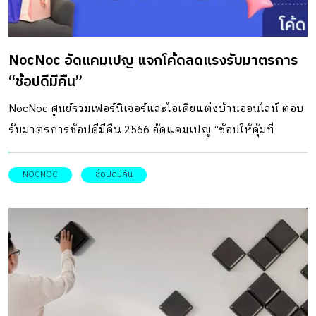
NocNoc อัดแคมเปญ แจกโค้ดลดแรงรับมาตรการ
“ช้อปดีมีคืน”
NocNoc ศูนย์รวมเฟอร์นิเจอร์และไอเดียแต่งบ้านออนไลน์ ตอบ
รับมาตรการช้อปดีมีคืน 2566 อัดแคมเปญ “ช้อปให้คุ้มที่
NocNoc ลดหย่อนภาษีได้” แจกโค้ดส่วนลดแรงให้ช้อปคุ้ม ลด
สูงสุดถึง 6,000 บาท พร้อมออกใบกำกับภาษีอิเล็กทรอนิกส์ลด
NOCNOC
ช้อปดีมีคืน
หย่อนได้เต็มๆ 40,000 บาท สะดวกรวดเร็วช้อปได้ทุกที่ทุกเวลา
ทั้งบนเว็บไซต์และแอปพลิเคชัน พร้อมจัดส่งฟรีถึงหน้าบ้าน
โดยคาดหวังว่าแคมเปญนี้จะช่วยภาครัฐกระตุ้นเศรษฐกิจ และ
การจับจ่ายใช้สอยกลุ่มสินค้า Home and Living ของกลุ่มลูกค้า
ทั้ง B2C และ B2B ในช่วงต้นปีให้คึกคักมากยิ่งขึ้น ตั้งแต่วันนี้
ถึง 15 กุมภาพันธ์ 2566 นี้ คุณชลลักษณ์ มหาสุวีระชัย