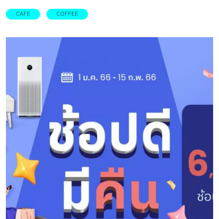
เข้ม เพราะกาแฟสดถึงแม้จะเป็นเมล็ดแบบเดียวกัน แต่ถ้า
CAFE
COFFEE
เครื่องชงกาแฟ หรือวิธีการชงต่างกันก็จะได้รสชาติและสัมผัสที่
ต่างไปด้วย โดย บ้านและสวน ได้รวบรวม 6 รูปแบบการทำงาน
ของ เครื่องชงกาแฟสดยอดนิยม ที่เหมาะกับการชงกินเอง และ
ชงขาย รวมทั้งเล่าถึงลักษณะการสกัดและรสชาติที่ออกมาของ
วิธีการชงกาแฟสดแต่ละชนิด สำหรับคอกาแฟ และคนที่กำลัง
จะเปิดคาเฟ่ ร้านกาแฟ ที่กำลังเลือกเครื่องชงกาแฟที่บ้าน
เครื่องชงกาแฟสดกินเอง หรือการค้า เพื่อเป็นข้อมูลประกอบ
การตัดสินใจให้ทุกคนเลือกเครื่องชงที่ใช่ พร้อมชี้เป้าพิกัด
เครื่องชงกาแฟยี่ห้อไหนดี ราคาไม่แรง มาให้ #เลือกจนกว่าจะ
ชอบ ใน NocNoc แหล่งรวมสินค้า ความรู้ และแรงบันดาลใจ
สำหรับบ้านไหนที่ชอบดื่มคาเฟอีน หรือคนที่กำลังจะเปิดร้าน
คาเฟ่ ร้านกาแฟ และสำหรับธุรกิจ SMEs ต่าง ๆ เช่น ร้านอาหาร
โรงแรม พิเศษสำหรับใครที่สนใจซื้อสินค้าในปริมาณมาก
สามารถรับดีลเด็ดจาก NocNoc For […]