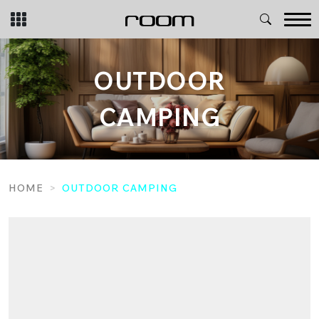
Skip
to
content
OUTDOOR
CAMPING
HOME
OUTDOOR CAMPING