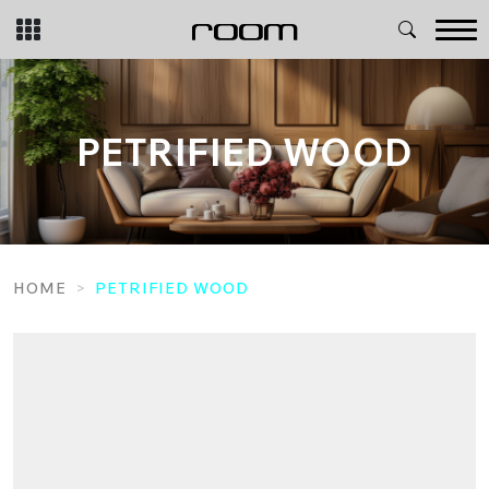
Skip
to
content
PETRIFIED WOOD
HOME
PETRIFIED WOOD