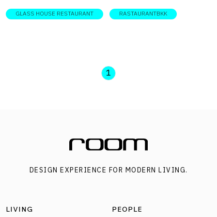
อุตสาหกรรมเหล็กเฟื่องฟู จุดเด่นของที่นี่อยู่ที่การออกแบบฟา
GLASS HOUSE RESTAURANT
RASTAURANTBKK
ซาดเหล็กทำสีดำ เจาะช่องเปิดทรงโค้งสูง ดูต่างจากตึกเเถว
ใกล้เคียง พร้อมมีมุมไฮไลต์ห้ามพลาด นั่นคือบาร์ใต้กลาสเฮ้าต์
บนชั้นดาดฟ้า ที่เหมาะมานั่งชมวิวเเละแฮ้งเอ๊าต์ยามเย็น เกิด
จากความตั้งใจของคุณบัว-บุฏกา โรจนัย เจ้าของร้านที่
1
ต้องการถ่ายทอดทุกรสนิยม ผ่านทั้งการตกแต่งเเละรสชาติ
อาหาร ซึ่งเธอบรรจงสร้างสรรค์ โดยมีจุดเริ่มต้นมาจากการที่
เธอเป็นคนชอบทำอาหารรับประทานกับเพื่อน ๆ ช่วงไปเรียนต่อ
ที่สหรัฐอเมริก นอกจากนั้นเธอยังหลงใหลความสวยงามของ
สถาปัตยกรรมเก่าเเก่ของเมืองต่าง ๆ จึงเก็บบันทึกไว้ผ่าน
ภาพถ่าย ก่อนจะนำมาสู่เรเฟอเรนซ์การออกแบบตกแต่งร้าน
DESIGN EXPERIENCE FOR MODERN LIVING.
แห่งนี้ ให้มีบรรยากาศวินเทจ เคร่งขรึม เเละลึกลับน่าค้นหา
ชวนให้หลายคนนึกถึงที่มาของชื่อ HOLMES ร้านอาหารย่าน
พญาไท เเห่งนี้ ว่ามีความเป็นมาอย่างไร ก่อนที่คุณบัวจะเฉลย
LIVING
PEOPLE
พร้อมความหมายที่ซ่อนอยู่ให้ฟังว่า “บางคนก็เดาที่มาของชื่อ