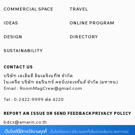
ร้านว่ามาจาก เชอร์ล็อก โฮมส์ รึเปล่า ก็ไม่ได้ว่าอะไรนะ อาจจะ
COMMERCIAL SPACE
TRAVEL
เป็นเพราะบรรยากาศที่เหมือนตึกสไตล์ยุโรปเเบบย้อนยุค เเต่
IDEAS
ONLINE PROGRAM
จริง ๆ เเล้วชื่อ โฮมส์ มีที่มาจากการที่อาหารของเราเป็นเเบบ
โฮมเมด เน้นการนำวัตถุดิบคุณภาพดีมาใช้ประกอบอาหาร
DESIGN
DIRECTORY
เหมือนเราทำให้คนในบ้าน หรือเพื่อน ๆ ได้รับประทาน บวกกับ
SUSTAINABILITY
น้องชายชื่อ บ้าน ดังนั้นชื่อโฮมส์ จึงเหมาะที่สุดสำหรับร้านอาหาร
ร้านเเรกของครอบครัว” จากตึกเเถวที่เคยเป็นคลินิกเก่าขนาด
CONTACT US
4 ชั้น รวมชั้นดาดฟ้า […]
บริษัท เอเอ็มอี อิมเมจิเนทีฟ จำกัด
ในเครือ บริษัท อมรินทร์ คอร์เปอเรชั่นส์ จำกัด (มหาชน)
Email :
RoomMagCrew@gmail.com
Tel : 0-2422-9999 ต่อ 4220
REPORT AN ISSUE OR SEND FEEDBACK
PRIVACY POLICY
bdcx@amarin.co.th
เว็บไซต์นี้มีการใช้งานคุกกี้
เว็บไซต์ของเราใช้งานคุกกี้เพื่อช่วยเพิ่มประสบการณ์