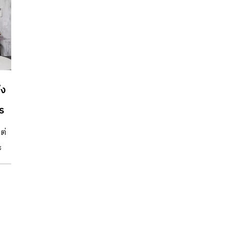
่ง
ร
ต่
ะ
้วย
า
าน