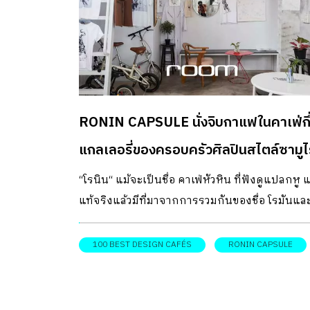
RONIN CAPSULE นั่งจิบกาแฟในคาเฟ่กึ
แกลเลอรี่ของครอบครัวศิลปินสไตล์ซามูไ
ไร้สังกัด
“โรนิน“ แม้จะเป็นชื่อ คาเฟ่หัวหิน ที่ฟังดูแปลกหู แ
แท้จริงแล้วมีที่มาจากการรวมกันของชื่อ โรมันแล
นินจา ลูกชายทั้งสองคนของเจ้าของร้าน อย่างคุณ
แพร–นัดดา และ คุณโลเล–ทวีศักดิ์ ศรีทองดี เข้าด
100 BEST DESIGN CAFÉS
RONIN CAPSULE
กัน ทั้งยังบังเอิญพ้องกับคำในภาษาญี่ปุ่นที่แปลว่
“ซามูไรไร้สังกัด” ซึ่งตรงกับคาแร็กเตอร์การทำง
ในฐานะศิลปินของทั้งคู่ บ้านไม้ใต้ถุนสูงเก่าแก่อายุ