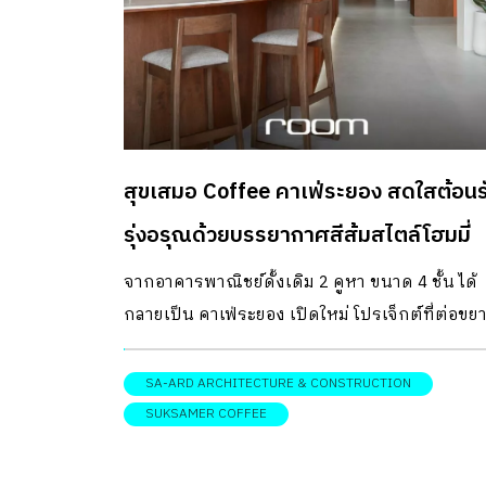
สุขเสมอ Coffee คาเฟ่ระยอง สดใสต้อนร
รุ่งอรุณด้วยบรรยากาศสีส้มสไตล์โฮมมี่
จากอาคารพาณิชย์ดั้งเดิม 2 คูหา ขนาด 4 ชั้น ได้
กลายเป็น คาเฟ่ระยอง เปิดใหม่ โปรเจ็กต์ที่ต่อขย
มาจากความฝันของเจ้าของร้าน นอกจากจะเคยเป
ร้านกาแฟเท่ ๆ อย่าง How Long Coffee มาแล้ว วัน
SA-ARD ARCHITECTURE & CONSTRUCTION
“สุขเสมอ” คือภาคต่อของธุรกิจ ซึ่งมาจากแรงบัน
SUKSAMER COFFEE
ใจอยากต้อนรับเช้าวันใหม่ มอบความสุขแก่ทุกคน
ผ่านกาแฟในบรรยากาศอบอุ่นและเป็นกันเอง