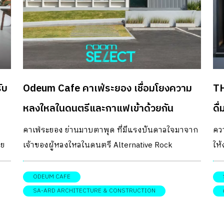
ับ
Odeum Cafe คาเฟ่ระยอง เชื่อมโยงความ
TH
หลงใหลในดนตรีและกาแฟเข้าด้วยกัน
ดื
คาเฟ่ระยอง ย่านมาบตาพุด ที่มีแรงบันดาลใจมาจาก
ควา
าย
เจ้าของผู้หลงใหลในดนตรี Alternative Rock
ให
ิด
DESIGNER DIRECTORYออกแบบ: SA-ARD
พร
นี้
architecture & construction Odeum Cafe ที่นี่เริ่มต้น
DI
ODEUM CAFE
ดาล
มาจากความหลงใหลในกาแฟและเสียงดนตรีของ
con
SA-ARD ARCHITECTURE & CONSTRUCTION
เจ้าของคาเฟ่ จนนำมาสู่การตั้งชื่อร้านว่า “Odeum”
แน
ซึ่งหมายถึง “โรงแสดงดนตรี” มาใช้ตั้งชื่อคาเฟ่
กา