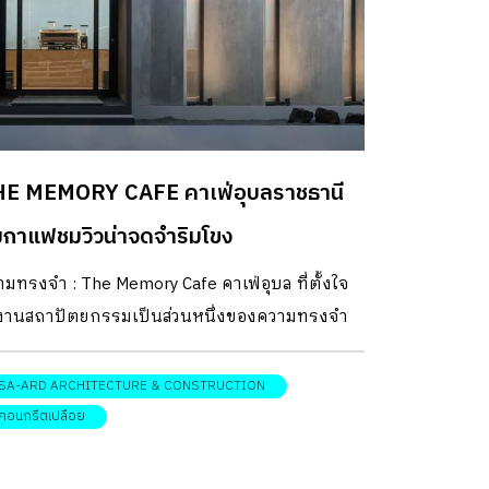
E MEMORY CAFE คาเฟ่อุบลราชธานี
่มกาแฟชมวิวน่าจดจำริมโขง
มทรงจำ : The Memory Cafe คาเฟ่อุบล ที่ตั้งใจ
้งานสถาปัตยกรรมเป็นส่วนหนึ่งของความทรงจำ
้อมกับวิวพานอรามาของโขงเจียม DESIGNER
RECTORYออกแบบ: SA-ARD architecture &
SA-ARD ARCHITECTURE & CONSTRUCTION
struction คาเเฟ่อุบล แห่งนี้ มีจุดตั้งต้นมาจาก
คอนกรีตเปลือย
วคิดการรีแบรนด์ดิ้ง Memory Café จากร้าน
แฟที่ผู้คนมาเพียงซื้อกาแฟ แล้วออกไปเสพวิว