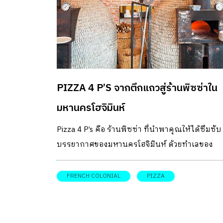
PIZZA 4 P’S จากตึกแถวสู่ร้านพิซซ่าใน
มหานครโฮจิมินห์
Pizza 4 P’s คือ ร้านพิซซ่า ที่นำพาคุณให้ได้ซึมซับ
บรรยากาศของมหานครโฮจิมินห์ ด้วยทำเลของ
ตึกแถวเก่าแบบ French Colonial ในย่านตลาดเก่
แก่
FRENCH COLONIAL
PIZZA