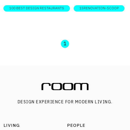
เสริมการตกแต่งด้วยวัสดุอย่างอิฐก่อผนังแบบลอนที่นิยมใช้ใน
100 BEST DESIGN RESTAURANTS
15RENOVATION-SCOOP
การก่อสร้างบ้านเอกมัยในสมัยก่อน ช่วยเติมเเต่งเรื่องราวที่จะ
พาทุกคนย้อนไปสู่บรรยากาศของเอกมัยในวันวาน บรรยากาศ
ของร้านอาหารย่านเอกมัยแห่งนี้ เน้นตกแต่งด้วยโทนสีขาว ช่วย
ให้ร้านดูสว่าง ไม่อึดอัด จากระดับฝ้าเพดานเดิมที่ค่อนข้างเตี้ย
1
ตัดกับสีเขียวเข้ม ขับบรรยากาศกลิ่นอายสแกนดิเนเวียนยุค60’s
เสริมด้วยพื้นไม้ปาร์เกต์เก่า เข้ากันดีกับเฟอร์นิเจอร์ไม้จริง
สไตล์วินเทจ บริเวณชั้น 1 นอกจากฟังก์ชันบาร์เครื่องดื่มแบบ
เป็นกันเอง ยังแทรกไว้ด้วยมุมขายเครื่องเสียงฝีมือคนไทย
แบรนด์ Gadhouse และแผ่นเสียงเก่าสุดคลาสสิกไว้ให้ได้เลือก
ซื้อกัน ก่อนจะขึ้นมาที่ชั้น 2 ในมู้ดแอนด์โทนสีขาวเรียบง่าย ซึ่ง
DESIGN EXPERIENCE FOR MODERN LIVING.
เพิ่มเท็กซ์เจอร์ด้วยผนังฉาบแบบหยาบทำลายเข้าคู่กับอิฐแบบ
ลอน ช่วยเพิ่มความดิบกระด้างให้สเปซ เหมาะแก่การนั่งกินดื่ม
ยาวตั้งแต่เที่ยงวันยันเที่ยงคืน พร้อมเสิร์ฟไวน์จากฝรั่งเศสแบบ
LIVING
PEOPLE
พื้นเมืองเข้ากันดีกับอาหารสไตล์ฟิวชั่น IDEA TO STEAL หยิบ