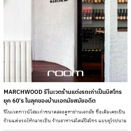
MARCHWOOD รีโนเวตร้านแต่งรถเก่าเป็นบิสโทร
ยุค 60’s ในลุคของบ้านเอกมัยสมัยอดีต
รีโนเวตทาวน์โฮมเก่าขนาดสองคูหาย่านเอกมัย ซึ่งเดิมเคยเป็น
ร้านแต่งรถให้กลายเป็น ร้านอาหารสไตล์บิสโทร แบบยุโรปนาม
ว่า MARCHWOOD โดยภายในร้านยังคงโครงสร้างเดิมบางส่วนไว้