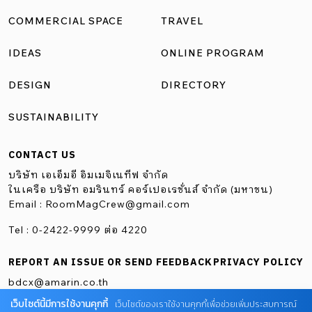
อิฐแบบลอนโค้งซึ่งเป็นวัสดุที่นิยมใช้กับบ้านเอกมัยในสมัยก่อน
COMMERCIAL SPACE
TRAVEL
มาเป็นกิมมิกสร้างความเชื่อมโยงแห่งกาลเวลา ด้วยการแทรก
IDEAS
ONLINE PROGRAM
ในส่วนต่าง ๆ ทั้งตัวเคาน์เตอร์บาร์และผนัง ที่ตั้ง 38 เอกมัย12
แขวงคลองตันเหนือ เขตวัฒนา กรุงเทพฯ เวลาทำการ วัน
DESIGN
DIRECTORY
อังคาร-พฤหัส 11.00 น. -24.00 น. วันศุกร์-อาทิตย์ 9.00 น.
SUSTAINABILITY
-24.00 น. […]
CONTACT US
บริษัท เอเอ็มอี อิมเมจิเนทีฟ จำกัด
ในเครือ บริษัท อมรินทร์ คอร์เปอเรชั่นส์ จำกัด (มหาชน)
Email :
RoomMagCrew@gmail.com
Tel : 0-2422-9999 ต่อ 4220
REPORT AN ISSUE OR SEND FEEDBACK
PRIVACY POLICY
bdcx@amarin.co.th
เว็บไซต์นี้มีการใช้งานคุกกี้
เว็บไซต์ของเราใช้งานคุกกี้เพื่อช่วยเพิ่มประสบการณ์