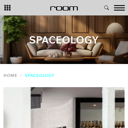
Skip
to
content
SPACEOLOGY
HOME
SPACEOLOGY