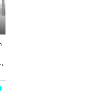
m
บน
า
มือ
น
ลหะ
น์