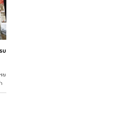
ครบ
ครบ
้า