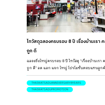
ไทวัสดุฉลองครบรอบ 8 ปี เรื่องบ้านเรา 
ถูก ดี
ฉลองยิ่งใหญ่ครบรอบ 8 ปี ไทวัสดุ “เรื่องบ้านเรา 
ถูก ดี” ลด แลก แจก ใหญ่ โปรโมชั่นตอบแทนลูกค
มากมาย แจกสะใจทั้งคูปองส่วนลด 500 บาท
THAIWATSADUANNIVERSARY8YEARS
THAIWATSADUPROMOTION