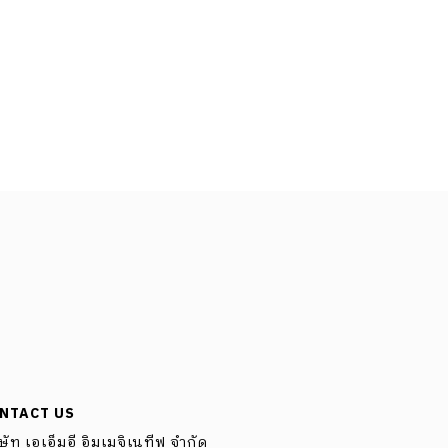
NTACT US
ษัท เอเอ็มอี อิมเมจิเนทีฟ จำกัด