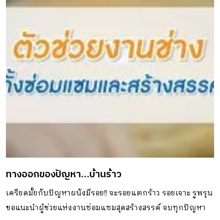
ทางออกของปัญหา…บ้านร้าว
เครียดมั้ยกับปัญหาผนังมีรอย!! จะรอยแตกร้าว รอยเจาะ รูพรุน
ขอแนะนำผู้ช่วยแห่งงานซ่อมแซมสุดสร้างสรรค์ จบทุกปัญหา