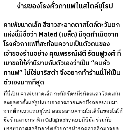
ง่ายของโรงคั่วกาแฟในสไตล์ยุโรป
คาเฟ่ขนาดเล็ก สีขาวสะอาดตาสไตล์ตะวันตก
แห่งนี้มีชื่อว่า
Maled
(เมล็ด) มีจุดกำเนิดจาก
โรงคั่วกาแฟที่สะท้อนความเป็นตัวตนของ
เจ้าของร้านอย่าง
คุณพรรณ์ฬตี รัตนฟูวงศ์
ที่
เขาขอให้คำนิยามกับตัวเองว่าเป็น “คนคั่ว
กาแฟ” ไม่ใช่บาริสต้า จึงอยากทำร้านนี้ให้เป็น
ตัวเองมากที่สุด
ที่นี่เป็น คาเฟ่ขนาดเล็ก กะทัดรัดหนึ่งห้องแถว โดดเด่น
สะดุดตาตั้งแต่รูปแบบอาคารภายนอกซึ่งถอดแบบมา
จากตึกแถวแถบยุโรป ผสมผสานความโมเดิร์นของโลโก้
ชื่อร้านลายกราฟิก Calligraphy แบบมินิมัล ร่วมกับ
บรรยากาศสตรีทอาร์ตด้วยการนำรถคลาสสิกมาจอด