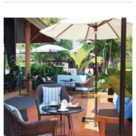
ผนังบ้าน ด้วย…ซิลิโคน, กาวพลังตะปู และอะคริลิกอุดโป๊ว สินค้า
ทุกชิ้นบออกเลยว่า คุณสมบัติดีเกินตัว ใง อุดง่ายทุกรอยแตก
ร้าว ป้องกันรอยรั่วให้บ้านคุณกลับมาสวยได้ …สินค้าดีๆ มี
จำหน่ายที่ #HomePro นะครับ หรือคลิก ช้อปออนไลน์ ได้เลย!!
-ซิลิโคน SISTA RENEW สูตรน้ำ 100ML.WH
https://bit.ly/2LeFkVF -กาวพลังตะปู PATTEX PL50สูตรน้ำ
400ML YE https://bit.ly/2moVnRC -อะคริลิคอุดโป๊ว 3M 1.5KG
WH https://bit.ly/2JxZYKy