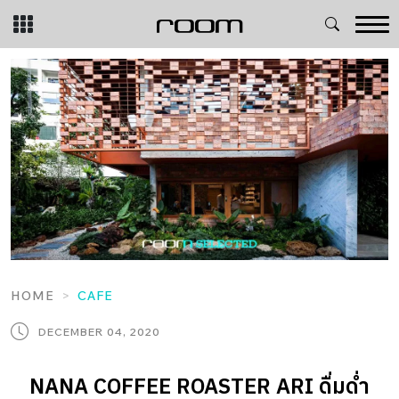
Skip
to
content
HOME
CAFE
DECEMBER 04, 2020
NANA COFFEE ROASTER ARI ดื่มด่ำ