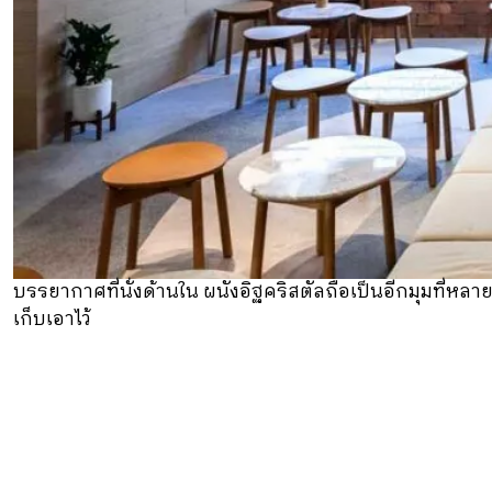
บรรยากาศที่นั่งด้านใน ผนังอิฐคริสตัลถือเป็นอีกมุมที่หลา
เก็บเอาไว้