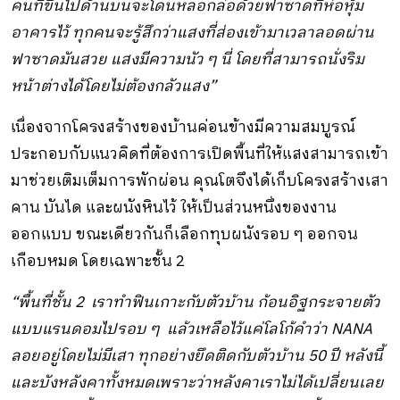
คนที่ขึ้นไปด้านบนจะโดนหลอกล่อด้วยฟาซาดที่ห่อหุ้ม
อาคารไว้ ทุกคนจะรู้สึกว่าแสงที่ส่องเข้ามาเวลาลอดผ่าน
ฟาซาดมันสวย แสงมีความนัว ๆ นี่ โดยที่สามารถนั่งริม
หน้าต่างได้โดยไม่ต้องกลัวแสง”
เนื่องจากโครงสร้างของบ้านค่อนข้างมีความสมบูรณ์
ประกอบกับแนวคิดที่ต้องการเปิดพื้นที่ให้แสงสามารถเข้า
มาช่วยเติมเต็มการพักผ่อน คุณโตจึงได้เก็บโครงสร้างเสา
คาน บันได และผนังหินไว้ ให้เป็นส่วนหนึ่งของงาน
ออกแบบ ขณะเดียวกันก็เลือกทุบผนังรอบ ๆ ออกจน
เกือบหมด โดยเฉพาะชั้น 2
“พื้นที่ชั้น 2 เราทำฟินเกาะกับตัวบ้าน ก้อนอิฐกระจายตัว
แบบแรนดอมไปรอบ ๆ แล้วเหลือไว้แค่โลโก้คำว่า NANA
ลอยอยู่โดยไม่มีเสา ทุกอย่างยึดติดกับตัวบ้าน 50 ปี หลังนี้
และบังหลังคาทั้งหมดเพราะว่าหลังคาเราไม่ได้เปลี่ยนเลย