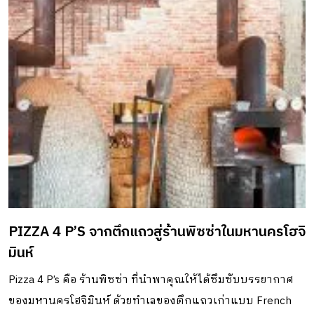
PIZZA 4 P’S จากตึกแถวสู่ร้านพิซซ่าในมหานครโฮจิ
มินห์
Pizza 4 P’s คือ ร้านพิซซ่า ที่นำพาคุณให้ได้ซึมซับบรรยากาศ
ของมหานครโฮจิมินห์ ด้วยทำเลของตึกแถวเก่าแบบ French