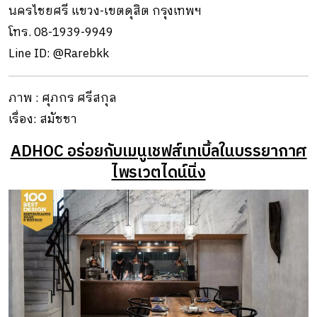
นครไชยศรี แขวง-เขตดุสิต กรุงเทพฯ
โทร. 08-1939-9949
Line ID: @Rarebkk
ภาพ : ศุภกร ศรีสกุล
เรื่อง: สมัชชา
ADHOC อร่อยกับเมนูเชฟส์เทเบิ้ลในบรรยากาศ
ไพรเวตไดน์นิ่ง