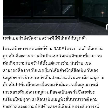
เชฟแบมกำลังจัดจานอย่างพิถีพิถันให้กับลูกค้า
โครงสร้างการตกแต่งที่ร้าน RARE โครงกาสเฮ้าส์เพดาน
สูง เน้นสีสะอาดตา ครัวเป็นแบบโอเพ่นคิทเช่นที่สามารถ
เห็นกิจกรรมในครัวได้ตั้งแต่แรกเข้ามาในร้าน เชฟ
สามารถสื่อสารกับแขกที่มาได้อย่างใกล้ชิดเป็นกันเอง
เมนูของทางร้านจะแบ่งเป็นสองส่วน ส่วนแรกคือ เมนูตาม
สั่ง เน้นไปที่สเต็กและเนื้อรมควันคัดสรรเนื้อคุณภาพดี
เกรดลายหินอ่อน เมนูส่วนที่สองเป็นคอร์สซึ่งเชฟจะ
เปลี่ยนใหม่ทุกๆ 3 เดือน เป็นเมนูฟิวชั่นนานาชาติ ตาม
เทศกาลและความคิดสร้างสรรค์เพื่อเปิดประสบการณ์