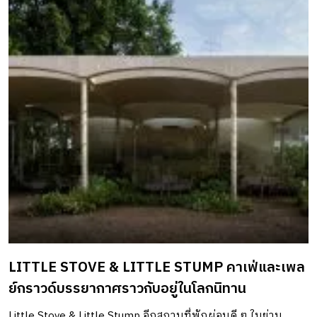
LITTLE STOVE & LITTLE STUMP คาเฟ่และเพล
ย์กราวด์บรรยากาศราวกับอยู่ในโลกนิทาน
Little Stove & Little Stump อีกสถานที่พักผ่อนดี ๆ ในย่าน