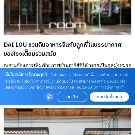
ยังสำนักพิมพ์สานอักษร แล้วเล่าไอเดียให้แก่นักเขียนนิทานและ
นักวาดภาพประกอบฟัง โดยมีแรงบันดาลใจมาจากสถานที่จริง
จนเกิดหนังสือนิทานเรื่อง “บ้านตอไม้กับสหายนักซ่อม” […]
DAI LOU ชวนกินอาหารจีนกับลูกพี่ในบรรยากาศ
ของโรงเตี๊ยมร่วมสมัย
เพราะต้องการเพิ่มศักยภาพย่านอารีย์ที่ได้กลายเป็นจุดมุ่งหมาย
ใหม่ของคนเมืองและชาวออฟฟิศทั้งช่วงกลางวันและกลางคืน
เว็บไซต์นี้มีการใช้งานคุกกี้
เว็บไซต์ของเราใช้งานคุกกี้เพื่อช่วยเพิ่มประสบการณ์
การใช้งานเว็บไซต์ให้สามารถใช้งานได้ดียิ่งขึ้น คุณสามารถเลือกที่จะยอมรับหรือ
ด้วยการสร้างคอมมูนิตีที่รวม ร้านอาหารอารีย์ สไตล์อาหารจีน
ปฏิเสธการใช้งานคุกกี้ได้ง่ายๆ โดยการดูรายละเอียดเพิ่มเติมที่ “การตั้งค่าคุกกี้”
ร้านตัดผม และร้านตัดขนสุนัขเข้าไว้ด้วยกัน ผ่านการรีโนเว
DAI LOU
ร้านอาหารอารีย์
ยกเลิก
ยอมรับทั้งหมด
ตบ้านไม้หลังเก่า พร้อมกับสร้างอาคารใหม่เพื่อเชื่อมเป็นพื้นที่
เดียว เกิดเป็นร้านอาหารจีนนาม Dai Lou หรือ ไต่โหล ไต่โหล ใน
ภาษาจีนมีความหมายว่า “พี่ใหญ่” ชวนให้นึกถึงบรรยากาศ
โรงเตี๊ยมที่มีเจ้าพ่อผู้ทรงอิทธิพลมานั่งรับประทานอาหาร เเล้ว