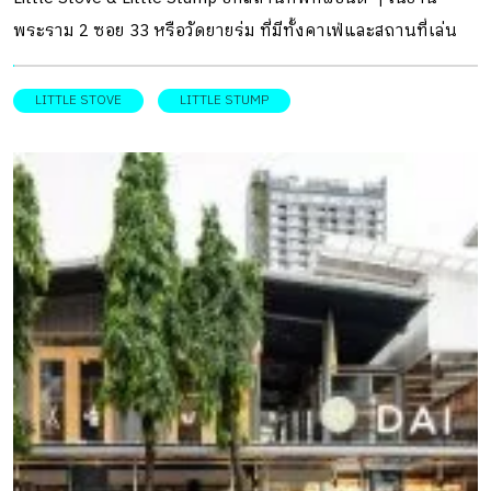
พระราม 2 ซอย 33 หรือวัดยายร่ม ที่มีทั้งคาเฟ่และสถานที่เล่น
ของเด็ก ๆ ตอบโจทย์คนทุกวัย โดยเฉพาะกลุ่มครอบครัวที่กำลัง
มองหาพื้นที่สำหรับมาใช้เวลาคุณภาพร่วมกันในวันหยุด
LITTLE STOVE
LITTLE STUMP
DESIGNER DIRECTORYออกแบบ: NITAPROW Architects คุณ
พราว-พราว พุทธิธรกุล สถาปนิกผู้ออกแบบโครงการ Little
Stove & Little Stump จาก NITAPROW Architects และคุณ
พีช-วงศ์ณิชา วงศ์สืบชาติ สองพาร์ตเนอร์จากทั้งหมด 5 ท่าน
เล่าถึงที่มาของที่นี่ให้ฟังว่า เริ่มต้นมาจากครอบครัวของทั้งคุณ
พราวและคุณพีชที่ต่างก็เป็นคุณแม่ จึงมีความเห็นร่วมกันว่า
ควรมีพื้นที่สาธารณะที่อำนวยความสะดวกให้แก่ครอบครัวที่มี
ลูกเล็ก ๆ จากแนวคิดดังกล่าวจึงนำมาคุยกันในกลุ่มพาร์ตเนอร์
ว่า เมื่อเด็ก ๆ อ่านหนังสือ พวกเขามักจินตนาการเป็นเรื่องราว
ต่าง ๆ จึงเห็นว่า “นิทาน” เป็นการสื่อสารที่ดีสำหรับเด็ก เกิด
เป็นแนวคิดการสร้างนิทานที่เกี่ยวข้องกับที่นี่ ด้วยการติดต่อไป