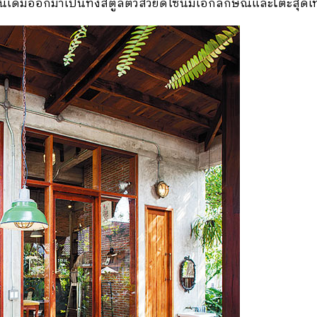
เดิมออกมาเป็นทั้งสตูลตัวสวยดีไซน์มีเอกลักษณ์และโต๊ะสุดเท่