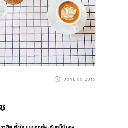
JUNE 06, 2016
าช
วาทิต ตั้งใจ
และ
คุณฮุ้ง-ศันสนีย์ แสง