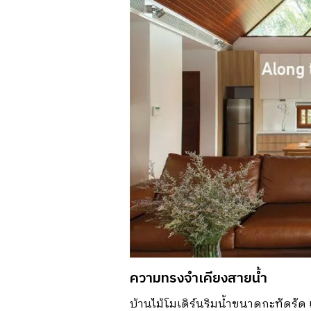
ความทรงจำเคียงสายน้ำ
บ้านไม้โมเดิร์นริมน้ำขนาดกะทัดรัด 