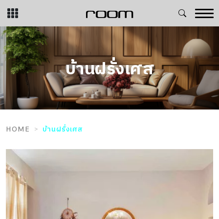
Skip
to
content
บ้านฝรั่งเศส
HOME
บ้านฝรั่งเศส