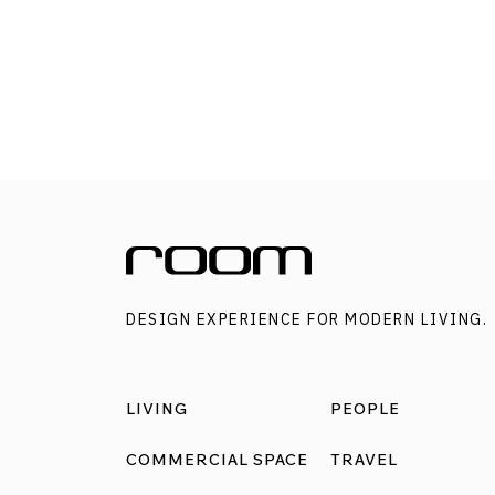
ซานาดู ชื่อวิทยาศาสตร์ : P. xanadu Croat, Mayo &
J.Boos ดิน : ร่วนระบายน้ำดี แสงแดด : รำไร น้ำ :
ปานกลางอ่านเพิ่มเติม:
https://www.baanlaesuan.com/234989 2. ยาง
อินเดียชื่อวิทยาศาสตร์ : Ficus elastica Roxb. ex
Hornem. ดิน: ดินทุกประเภท ทนดินเค็ม แสงแดด
[…]
DESIGN EXPERIENCE FOR MODERN LIVING.
LIVING
PEOPLE
COMMERCIAL SPACE
TRAVEL