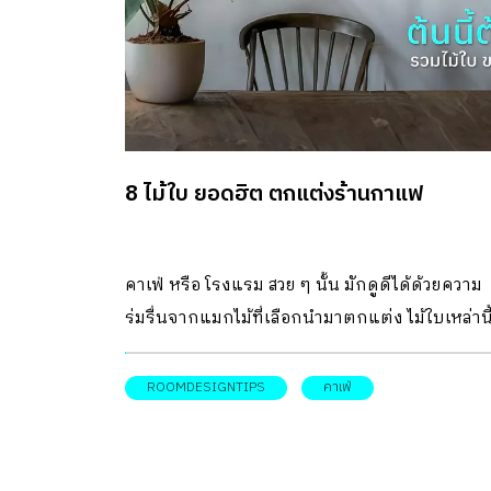
8 ไม้ใบ ยอดฮิต ตกแต่งร้านกาแฟ
คาเฟ่ หรือ โรงแรม สวย ๆ นั้น มักดูดีได้ด้วยความ
ร่มรื่นจากแมกไม้ที่เลือกนำมาตกแต่ง ไม้ใบเหล่านี
หลาย ๆ คน คงจะเห็นกันได้บ่อย ๆ ในร้านกาแฟร้
โปรด แต่อาจจะยังไม่รู้ว่าพรรณไม้เหล่านี้มีชื่อว่า
ROOMDESIGNTIPS
คาเฟ่
อะไร? ทั้งยังเหมาะกับพื้นที่แบบใด? ในบทความนี้
room จึงอยากพาไปชม 8 ไม้ใบยอดฮิต ที่คาเฟ่ไหน
ก็มักจะมีไว้ประดับความสดชื่นกัน 1. ฟิโลเดนดรอ