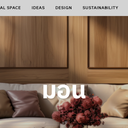
AL SPACE
IDEAS
DESIGN
SUSTAINABILITY
มอน