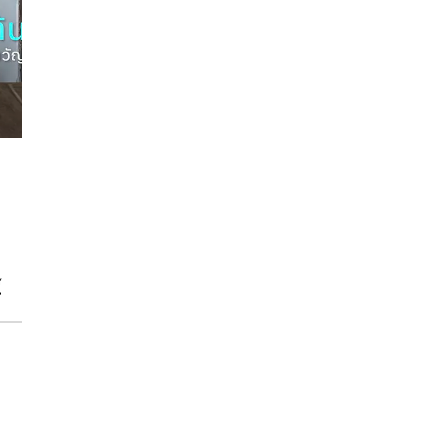
้
าน
 ๆ
น