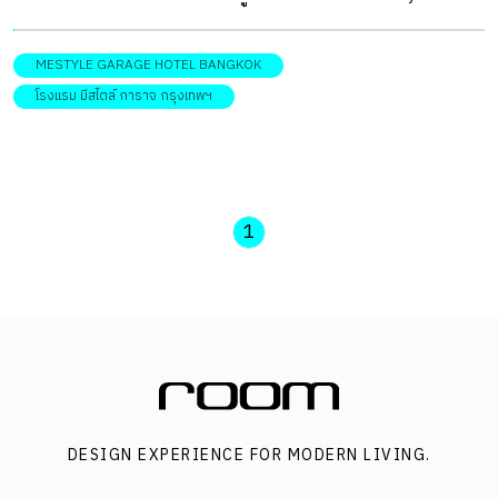
Garage Hotel Bangkok คือคำตอบที่เราจะพาคุณเข้าไปค้นหา
และเปิดประสบการณ์ใหม่ ๆไปด้วยกัน ด้วยคอนเซ็ปต์ดีไซน์
MESTYLE GARAGE HOTEL BANGKOK
แบบการาจ ฟังก์กี้ จากของสะสมของคนรักรถกลายมาเป็นงาน
โรงแรม มีสไตล์ การาจ กรุงเทพฯ
ศิลปะที่มีเพียงชิ้นเดียวเท่านั้น ที่นี่จึงเหมือนอาร์ทแกลเลอรี่ย่อม
ๆ ที่มากไปด้วยไอเดียการตกแต่ง MeStyle Garage Hotel
Bangkok เป็นโรงแรมสุดชิคใหม่ล่าสุดย่านห้วยขวาง เดินทาง
สะดวกด้วย MRT สถานีห้วยขวาง และถือได้ว่าเป็นแหล่งพบปะ
1
สุดฮิปแหล่งใหม่ที่เต็มไปด้วยสีสันและบรรยากาศสนุก ๆ ทั้งกลาง
วันและกลางคืน ทั้งห้างสรรพสินค้าที่แวดล้อมอยู่ใกล้ ๆ ไม่ว่าจะ
เป็น เซ็นทรัลแกรนด์พระราม 9 , The Street รัชดา ฟอร์จูน ,
ตลาดรถไฟรัชดา รวมทั้งคาเฟ่เท่ ๆ ที่เปิดขึ้นมากมาย และสตรี
ทฟู้ดขึ้นชื่อ เป็นอีกย่านที่สามารถเที่ยวรอบ ๆ ได้ หรือจะเดินทาง
เข้าไปกลางเมืองก็สะดวก โถงกระจกสูงตกแต่งรถยนต์ที่สะสม
DESIGN EXPERIENCE FOR MODERN LIVING.
ไว้ ส่วนเคาน์เตอร์ต้อนรับนำเอาแผ่นป้ายทะเบียนรถจริงจาก
อเมริกามาตกแต่งสร้างบรรยากาศของการเดินทาง โรงแรม