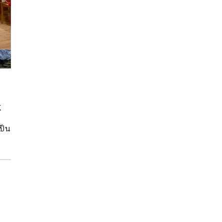
k
เป็น
ือ
n
–
ม