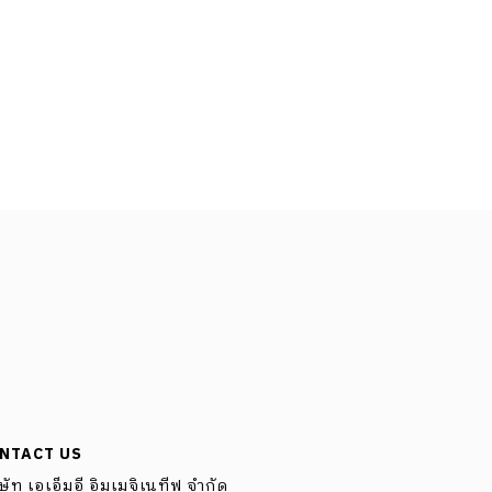
NTACT US
ษัท เอเอ็มอี อิมเมจิเนทีฟ จำกัด