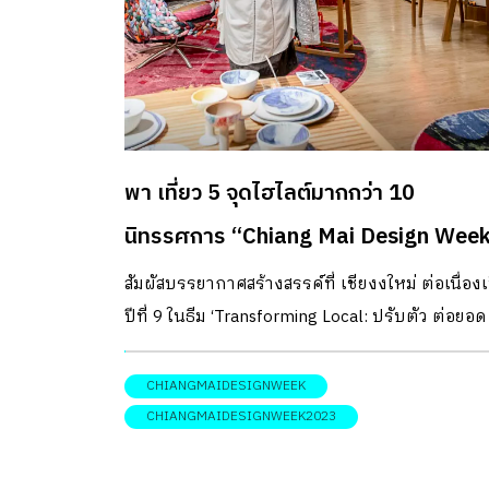
พา เที่ยว 5 จุดไฮไลต์มากกว่า 10
นิทรรศการ “Chiang Mai Design Wee
2023”
สัมผัสบรรยากาศสร้างสรรค์ที่ เชียงงใหม่ ต่อเนื่อง
ปีที่ 9 ในธีม ‘Transforming Local: ปรับตัว ต่อยอด
ท้องถิ่น เติบโต’ เตรียมตัวให้พร้อมหนาวนี้แอ่วเหน
เที่ยวเชียงใหม่ ในย่านสร้างสรรค์ “เทศกาลงาน
CHIANGMAIDESIGNWEEK
ออกแบบเชียงใหม่ 2566” หรือ “Chiang Mai Desig
CHIANGMAIDESIGNWEEK2023
Week 2023” (CMDW2023) ซึ่งจัดระหว่างวันที่ 2 
10 ธันวาคม 2566 ที่นำเสนอแนวคิดต่อยอดจากธี