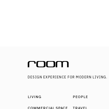
งานปีที่แล้ว วันนี้ room พาเที่ยว 5 จุดไฮไลต์ห้าม
พลาดชมงานเพลินอิ่มจุใจทุกจุด จุดที่ 1 TCDC
เชียงใหม่ – นิทรรศการ Challenge the Talennt
Talents นิทรรศการแสดงผลงานการทำงานร่วมก
ระหว่างนักศึกษาจากหลายสถาบันและนักสร้างสร
รุ่นใหม่ 14 ทีม ที่จับคู่กันร่วมพัฒนาไอเดีย วิธีคิด 
ผลิตภัณฑ์ต้นแบบเพื่องาน CMDW2023 โดยเฉพา
เปรี้ยว หวาน […]
DESIGN EXPERIENCE FOR MODERN LIVING.
LIVING
PEOPLE
COMMERCIAL SPACE
TRAVEL