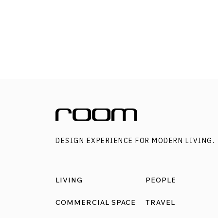
ตัวงานโอบกอดผู้คนและสื่อสารเรื่องนี้ได้อย่างมีชั้
เชิงด้านงานศิลปะ เพื่อจะตามรอยการเดินทางขอ
นิทรรศการที่ว่านี้ room จะขอพาย้อนมาพูดคุยกับ
คุณเบสท์–วรรจธนภูมิ ลายสุวรรณชัย และคุณนัท
นันทวัฒน์ จรัสเรืองนิล สองนักออกแบบแห่ง
Eyedropper Fill ครีเอทีฟสตูดิโอผู้นิยามตัวเองว่าเ
นักสร้างประสบการณ์ที่ฝากผลงานไว้ในหลากหล
นิทรรศการ โดยนอกเหนือจาก Homecoming พา
กลับบ้าน ทั้งสองยังถนัดที่จะทำงานนิทรรศการที่
DESIGN EXPERIENCE FOR MODERN LIVING.
เป็นกระบอกเสียงให้กับสังคม เช่น นิทรรศการที่เกี
กับผู้คนในสลัมคลองเตยอย่าง Conne(X)t Klongt
นิทรรศการเปิดบาดแผลใจที่ถูกคำพูดประทับและ
LIVING
PEOPLE
ตราอย่าง See the Unseen: เห็นกายสัมผัสใจ ไป
จนถึงนิทรรศการเนื้อหาเชิงการเมืองที่พูดถึงควา
COMMERCIAL SPACE
TRAVEL
เหลื่อมล้ำและเสียงที่ไม่ถูกได้ยินอย่าง Dreamscap