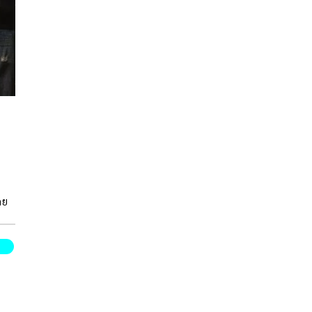
คย
่
ูก
ให้