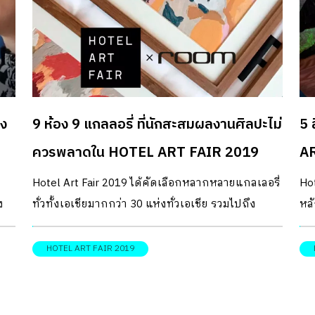
่ง
9 ห้อง 9 แกลลอรี่ ที่นักสะสมผลงานศิลปะไม่
5 
ควรพลาดใน HOTEL ART FAIR 2019
A
B
Hotel Art Fair 2019 ได้คัดเลือกหลากหลายแกลเลอรี่
Hot
ง
ทั่วทั้งเอเชียมากกว่า 30 แห่งทั่วเอเชีย รวมไปถึง
หลั
ัณฑ
ศิลปินชั้นนำจากทั้งไทยและต่างประเทศมารวมกันไว้
อร
มากที่สุด นี่คือ 9 ห้อง 9 แกลลอรี่ ที่ room ขอแนะนำ
รว
HOTEL ART FAIR 2019
ให้นักสะสมผลงานศิลปะว่าไม่ควรพลาด
ของ
สร้
กั