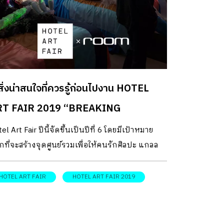
สิ่งน่าสนใจที่ควรรู้ก่อนไปงาน HOTEL
RT FAIR 2019 “BREAKING
OUNDARIES”
el Art Fair ปีนี้จัดขึ้นเป็นปีที่ 6 โดยมีเป้าหมาย
กที่จะสร้างจุดศูนย์รวมเพื่อให้คนรักศิลปะ แกลล
ี่ ศิลปินและนักออกแบบ ทั้งต่างชาติและของไทย
มไปถึงนักสะสมผลงานศิลปะให้มาพบกันในห้องพัก
HOTEL ART FAIR
HOTEL ART FAIR 2019
โรงแรม เพื่อกระตุ้นและส่งเสริมให้เกิดไอเดีย
างสรรค์ รวมถึงสร้างโอกาสทางธุรกิจที่เกี่ยวข้อง
บศิลปะขึ้นในกรุงเทพฯ