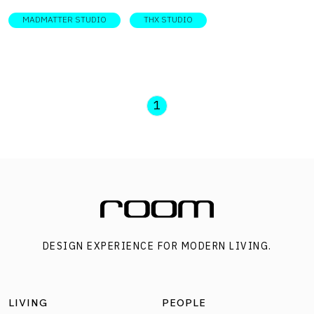
สมกับฟังก์ชันการทำงานจึงจำเป็นต่อการเติบโตของธุรกิจ
MADMATTER STUDIO
THX STUDIO
DESIGNER DIRECTORYออกแบบ: THX studio คุณแจ๊ส-ธนิสรา
โพธิ์นทีไท เจ้าของบ้านและเจ้าของแบรนด์ Madmatter จึงเลือก
ใช้พื้นที่บ้านเก่าหลังคาทรงปั้นหยาที่เปี่ยมด้วยความทรงจำวัย
เด็กอายุเก่าแก่กว่า 20 ปี มารีโนเวตใหม่ ด้วยการเก็บรักษา
1
โครงสร้างเดิมของบ้านสองชั้นหลังนี้ไว้ แล้วต่อเติมพื้นที่ใหม่ลง
ไปให้ตอบโจทย์ธุรกิจ โดยยังคงไว้ซึ่งเรื่องราวอันมีคุณค่าต่อ
จิตใจไปพร้อมกัน THX studio ผู้ออกแบบจึงนำคาแรกเตอร์
ของเจ้าของแบรนด์และบ้านเก่าที่ยังมีกลิ่นอายความทรงจำมา
เป็นคอนเซ็ปต์หลักในการออกแบบ โดยตั้งใจเก็บโครงสร้าง
บ้านที่ยังคงสภาพแข็งแรงและมีเอกลักษณ์ของบ้านยุค 2000s
DESIGN EXPERIENCE FOR MODERN LIVING.
เอาไว้ ไม่ว่าจะเป็นโครงสร้างเสา คานปูน บล็อกปูพื้นสำเร็จรูป
และโครงไม้สักที่ยังมีสภาพแข็งแรง ระหว่างการรีโนเวตได้เผย
ให้เห็นถึงความงามของเท็กซ์เจอร์ที่โชว์สัจวัสดุ ร่วมกับการเลือก
LIVING
PEOPLE
ใช้วัสดุสมัยใหม่ เช่น ไม้วีเนียร์โอ๊ก หรือไม้เบิร์ช ซึ่งเป็นวัสดุราคา