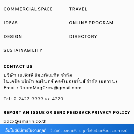
ไม่สูงมากนัก จึงช่วยคุมเรื่องงบประมาณการก่อสร้างได้ดี
COMMERCIAL SPACE
TRAVEL
นอกจากเรื่องวัสดุโครงสร้างดังกล่าวแล้ว อีกปัญหาที่ต้องเจอ
IDEAS
ONLINE PROGRAM
คือความสูงจากพื้นที่ถึงเพดานที่มีเพียง 2 เมตร นักออกแบบจึง
แก้ปัญหาด้วยการเพิ่มช่องแสง และโชว์ให้เห็นโครงสร้างคาน
DESIGN
DIRECTORY
หลังคาช่วยให้พื้นที่ดูโปร่งโล่งมากขึ้น หากพูดถึงคาแรกเตอร์
SUSTAINABILITY
ของแบรนด์ Madmatter จะพบว่าผู้คนรู้จักแบรนด์จากสินค้า
อย่าง หมวก หรือแอ๊กเซสซอรี่ส์ที่จะเริ่มพัฒนามาเป็นเสื้อผ้า
CONTACT US
จนถึงสินค้าไลฟ์สไตล์ต่าง ๆ ที่หลากหลายมากขึ้น เมื่อรวมกับ
บริษัท เอเอ็มอี อิมเมจิเนทีฟ จำกัด
ความชื่นชอบในการสะสมเฟอร์นิเจอร์ของเจ้าของ และกลิ่นอาย
ในเครือ บริษัท อมรินทร์ คอร์เปอเรชั่นส์ จำกัด (มหาชน)
Email :
RoomMagCrew@gmail.com
ความคลาสสิกของสถาปัตยกรรมบ้านเดิม ซึ่งทำให้หวนนึกถึง
การตกแต่งสไตล์แบบมิดเซ็นจูรี่ […]
Tel : 0-2422-9999 ต่อ 4220
REPORT AN ISSUE OR SEND FEEDBACK
PRIVACY POLICY
bdcx@amarin.co.th
เว็บไซต์นี้มีการใช้งานคุกกี้
เว็บไซต์ของเราใช้งานคุกกี้เพื่อช่วยเพิ่มประสบการณ์