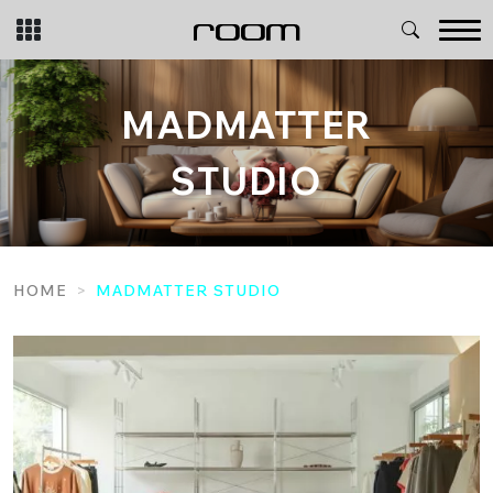
Skip
to
content
MADMATTER
STUDIO
HOME
MADMATTER STUDIO