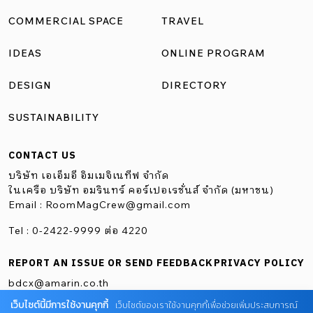
จากวัฒนธรรมดั้งเดิมของชาวไทยกะเหรี่ยงโผล่ว ที่มีความ
COMMERCIAL SPACE
TRAVEL
เข้าใจในการอยู่กับธรรมชาติอย่างพอเพียง และสร้างรายได้ใหม่
IDEAS
ONLINE PROGRAM
ให้กับชุมชน โดยทีมวิจัยจาก SoA+D Social Cultural Innovation
Lab คณะสถาปัตยกรรมศาสตร์และการออกแบบ มหาวิทยาลัย
DESIGN
DIRECTORY
เทคโนโลยีพระจอมเกล้าธนบุรี ที่ได้รับการสนับสนุนจาก
SUSTAINABILITY
สำนักงานศิลปวัฒนธรรมร่วมสมัย กระทรวงวัฒนธรรม โดยมี
CHAT architects เป็นสถาปนิกผู้ร่วมออกแบบโครงการ งาน
CONTACT US
วิจัยดังกล่าวได้เน้นการศึกษาวัฒนธรรมและภูมิปัญญาของชาว
บริษัท เอเอ็มอี อิมเมจิเนทีฟ จำกัด
ไทยกะเหรี่ยงโผล่ว ศึกษาตั้งแต่ขั้นตอนการทำไร่หมุนเวียนไป
ในเครือ บริษัท อมรินทร์ คอร์เปอเรชั่นส์ จำกัด (มหาชน)
Email :
RoomMagCrew@gmail.com
จนถึงระบบขึงเชือกหุ่นไล่กาที่สะท้อนนวัตกรรมแบบ bottom-
up ของชุมชน ซึ่งเป็นวิถีชีวิตดั้งเดิมและหาได้ยากยิ่งแล้วใน
Tel : 0-2422-9999 ต่อ 4220
ปัจจุบันนี้ ขณะเดียวกันทีมนักออกแบบ CHAT architects ยัง
REPORT AN ISSUE OR SEND FEEDBACK
PRIVACY POLICY
สังเกตพฤติกรรมและสภาพแวดล้อมรอบตัวของกลุ่มชุมชนใน
bdcx@amarin.co.th
การศึกษาก่อนงานออกแบบร่วมด้วย ไม่ว่าจะเป็นพฤติกรรม
เว็บไซต์นี้มีการใช้งานคุกกี้
เว็บไซต์ของเราใช้งานคุกกี้เพื่อช่วยเพิ่มประสบการณ์
ของผู้สูงอายุที่ชอบนั่งรับลมธรรมชาติ เฟอร์นิเจอร์ไม้ไผ่ผูกติด