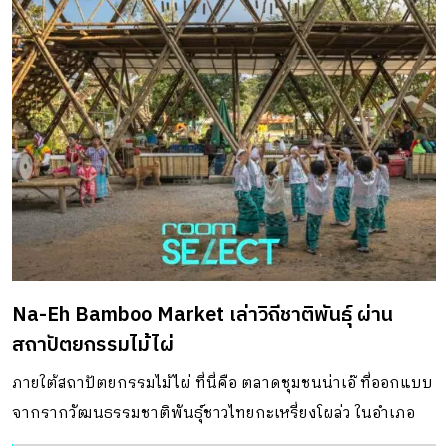
Na-Eh Bamboo Market เล่าวิถีชาติพันธุ์ ผ่าน
สถาปัตยกรรมไม้ไผ่
ภายใต้สถาปัตยกรรมไม้ไผ่ ที่นี่คือ ตลาดชุมชนน่าเอ๊ ที่ออกแบบ
จากรากวัฒนธรรมชาติพันธุ์ชาวไทยกะเหรี่ยงโผล่ว ในอำเภอ
บ้านคา จังหวัดราชบุรี สู่สถาปัตยกรรมจากวัสดุธรรมชาติที่หา