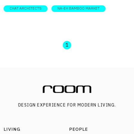
ได้ในพื้นที่อย่าง ไม้ไผ่ ด้วยการออกแบบให้มีฟังก์ชันเรียบง่าย
CHAT ARCHITECTS
NA-EH BAMBOO MARKET
เปิดโล่ง สะท้อนภูมิปัญญาชาวบ้าน เชิดชูวิถีชุมชน และเชื่อมโยง
กับธรรมชาติอย่างกลมกลืน DESIGNER
DIRECTORYออกแบบ: Chat Architects โดยทีมผู้ออกแบบเชื่อ
ว่า ตลาดชุมชนน่าเอ๊ ที่มีสถาปัตยกรรมโดดเด่นนี้จะทำหน้าที่ส่ง
1
เสริมวัฒนธรรมท้องถิ่น และผสานเป็นส่วนหนึ่งของธรรมชาติ
ได้ ซึ่งพวกเขาตั้งใจให้ที่นี่เป็นตลาดต้นแบบที่ไม่เพียงแต่มี
ฟังก์ชันเป็นพื้นที่จับจ่ายใช้สอยเพื่อสนับสนุนการท่องเที่ยว หาก
แต่ยังสอดแทรกแนวคิดอันกิดจากการศึกษาและรวบรวมข้อมูล
ทางวิถีชีวิตและวัฒนธรรมที่ได้ทำให้ตลาดแห่งนี้ลึกซึ้ง ทั้งราย
ละเอียดของวัสดุ รูปทรง และหน้าที่ที่เชิดชูวัฒนธรรมท้องถิ่นให้
DESIGN EXPERIENCE FOR MODERN LIVING.
ยังคงมีชีวิตอยู่ต่อไป ตลาดของชุมชนแห่งนี้ มีที่มาจากการ
โครงการวิจัยตลาดวิถีวัฒนธรรมกะเหรี่ยงน่าเอ๊เพื่อค้นหาและ
รื้อฟื้นวัฒนธรรมชาวไทยกะเหรี่ยงโผล่วแถบจังหวัดราชบุรีและ
LIVING
PEOPLE
เพชรบุรี และช่วยพัฒนาผลิตภัณฑ์และบริการบนพื้นฐานความ