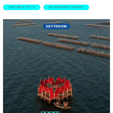
ได้ในพื้นที่อย่าง ไม้ไผ่ ด้วยการออกแบบให้มีฟังก์ชันเรียบง่าย
CHAT ARCHITECTS
NA-EH BAMBOO MARKET
เปิดโล่ง สะท้อนภูมิปัญญาชาวบ้าน เชิดชูวิถีชุมชน และเชื่อมโยง
กับธรรมชาติอย่างกลมกลืน DESIGNER
DIRECTORYออกแบบ: Chat Architects โดยทีมผู้ออกแบบเชื่อ
ว่า ตลาดชุมชนน่าเอ๊ ที่มีสถาปัตยกรรมโดดเด่นนี้จะทำหน้าที่ส่ง
เสริมวัฒนธรรมท้องถิ่น และผสานเป็นส่วนหนึ่งของธรรมชาติ
ได้ ซึ่งพวกเขาตั้งใจให้ที่นี่เป็นตลาดต้นแบบที่ไม่เพียงแต่มี
ฟังก์ชันเป็นพื้นที่จับจ่ายใช้สอยเพื่อสนับสนุนการท่องเที่ยว หาก
แต่ยังสอดแทรกแนวคิดอันกิดจากการศึกษาและรวบรวมข้อมูล
ทางวิถีชีวิตและวัฒนธรรมที่ได้ทำให้ตลาดแห่งนี้ลึกซึ้ง ทั้งราย
ละเอียดของวัสดุ รูปทรง และหน้าที่ที่เชิดชูวัฒนธรรมท้องถิ่นให้
ยังคงมีชีวิตอยู่ต่อไป ตลาดของชุมชนแห่งนี้ มีที่มาจากการ
โครงการวิจัยตลาดวิถีวัฒนธรรมกะเหรี่ยงน่าเอ๊เพื่อค้นหาและ
รื้อฟื้นวัฒนธรรมชาวไทยกะเหรี่ยงโผล่วแถบจังหวัดราชบุรีและ
เพชรบุรี และช่วยพัฒนาผลิตภัณฑ์และบริการบนพื้นฐานความ