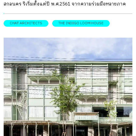
โครงการเดิม ซึ่งเสียหายจากพายุฝนรุนแรงในปี พ.ศ.2567 จน
สกลนคร ริเริ่มตั้งแต่ปี พ.ศ.2561 จากความร่วมมือหลายภาค
เหลือเพียงซากเสาไม้ไผ่ เนื่องจากโครงสร้างไม้ไผ่อาจมีโอกาส
ส่วนของคุณฉัตรพงษ์ ชื่นฤดีมล แห่ง Chat Architects คุณแมน
เสียหาย และมีอายุการใช้งานชั่วคราวเพียง 2 ปี แต่ด้วยแรง
– ปราชญ์ นิยมค้า ศิลปินผ้าครามเจ้าของสวน สวนแมน Man
CHAT ARCHITECTS
THE INDIGO LOOM HOUSE
สนับสนุนจากเงินบริจาคของผู้สนับสนุนกระชังหอยอ่างศิลาเดิม
Gardens คณะสถาปัตยกรรมศาสตร์หลักสูตรนานาชาติ
โครงการ “Angsila […]
จุฬาลงกรณ์มหาวิทยาลัย (INDA) และกระทรวงวัฒนธรรม เพื่อ
มุ่งฟื้นฟูและต่อยอดภูมิปัญญาท้องถิ่นอีสานอย่างการทอผ้า
ครามสีธรรมชาติของชุมชนท้องถิ่นสกลนคร ซึ่งเป็นภูมิปัญญา
ที่มีประวัติศาสตร์คู่กับพื้นที่และวิถีชีวิตคนมายาวนาน
DESIGNER DIRECTORYออกแบบ: Chat Architects คุณฉัตร
พงษ์ สถาปนิกผู้พัฒนาโครงการกล่าวว่า แนวคิดของ The
Indigo Loom House คือความตั้งใจที่อยากพัฒนาพื้นที่ต่าง
จังหวัดให้เจริญ โดยความเจริญในที่นี้ ไม่ใช่ในลักษณะของการ
พัฒนาสิ่งก่อสร้างอย่าง ถนนคอนกรีต ห้างสรรพสินค้า
คอนโดมิเนียม หรืออาคารสำนักงานอย่างเมืองหลวง แต่คือการ
พัฒนาเมืองต่างจังหวัดในด้านการเพิ่มโอกาสให้คนท้องถิ่นได้มี