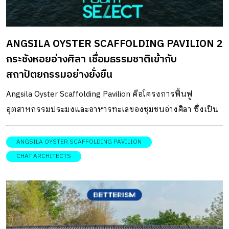
จากวัฒนธรรมดั้งเดิมของชาวไทยกะเหรี่ยงโผล่ว ที่มีความ
เข้าใจในการอยู่กับธรรมชาติอย่างพอเพียง และสร้างรายได้ใหม่
ANGSILA OYSTER SCAFFOLDING PAVILION 2
ให้กับชุมชน โดยทีมวิจัยจาก SoA+D Social Cultural Innovation
กระชังหอยอ่างศิลา เชื่อมธรรมชาติเข้ากับ
Lab คณะสถาปัตยกรรมศาสตร์และการออกแบบ มหาวิทยาลัย
สถาปัตยกรรมอย่างยั่งยืน
เทคโนโลยีพระจอมเกล้าธนบุรี ที่ได้รับการสนับสนุนจาก
สำนักงานศิลปวัฒนธรรมร่วมสมัย กระทรวงวัฒนธรรม โดยมี
Angsila Oyster Scaffolding Pavilion คือโครงการฟื้นฟู
CHAT architects เป็นสถาปนิกผู้ร่วมออกแบบโครงการ งาน
อุตสาหกรรมประมงและอาหารทะเลของชุมชนอ่างศิลา ซึ่งเป็น
วิจัยดังกล่าวได้เน้นการศึกษาวัฒนธรรมและภูมิปัญญาของชาว
ชุมชนชาวประมงเก่าแก่ในตำบลอ่างศิลา อำเภอเมืองฯ จังหวัด
ไทยกะเหรี่ยงโผล่ว ศึกษาตั้งแต่ขั้นตอนการทำไร่หมุนเวียนไป
ชลบุรี ที่มีชื่อเสียงด้านการเป็นชุมชนชาวประมงพื้นบ้านผู้เพาะ
ANGSILA OYSTER SCAFFOLDING PAVILION
จนถึงระบบขึงเชือกหุ่นไล่กาที่สะท้อนนวัตกรรมแบบ bottom-
เลี้ยงหอยแมลงภู่ หอยนางรม และหอยหิน รวมถึงการจับสัตว์น้ำ
CHAT ARCHITECTS
up ของชุมชน ซึ่งเป็นวิถีชีวิตดั้งเดิมและหาได้ยากยิ่งแล้วใน
ด้วยวิธีดั้งเดิมมาอย่างยาวนาน DESIGNER
ปัจจุบันนี้ ขณะเดียวกันทีมนักออกแบบ CHAT architects ยัง
DIRECTORYออกแบบ: Chat Architects จากชุมชนชาวประมง
สังเกตพฤติกรรมและสภาพแวดล้อมรอบตัวของกลุ่มชุมชนใน
ท้องถิ่นที่เคยรุ่งเรืองในอดีต ตลอดหลายปีที่ผ่านมากลับมี
การศึกษาก่อนงานออกแบบร่วมด้วย ไม่ว่าจะเป็นพฤติกรรม
ปัญหาทั้งด้านสิ่งแวดล้อมในระดับนิเวศวิทยา ไม่ว่าจะเรื่องของ
ของผู้สูงอายุที่ชอบนั่งรับลมธรรมชาติ เฟอร์นิเจอร์ไม้ไผ่ผูกติด