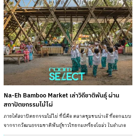
Na-Eh Bamboo Market เล่าวิถีชาติพันธุ์ ผ่าน
สถาปัตยกรรมไม้ไผ่
ภายใต้สถาปัตยกรรมไม้ไผ่ ที่นี่คือ ตลาดชุมชนน่าเอ๊ ที่ออกแบบ
จากรากวัฒนธรรมชาติพันธุ์ชาวไทยกะเหรี่ยงโผล่ว ในอำเภอ
บ้านคา จังหวัดราชบุรี สู่สถาปัตยกรรมจากวัสดุธรรมชาติที่หา