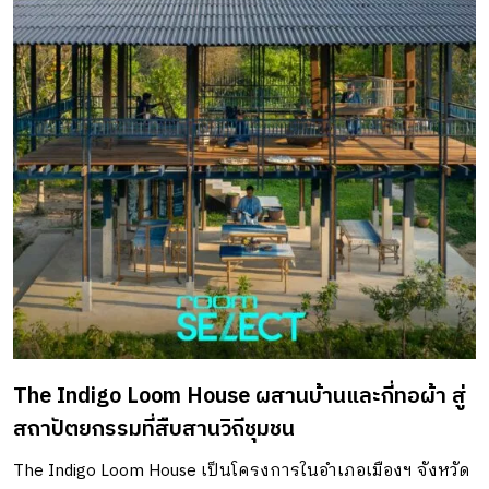
สภาพอากาศที่มีอุณหภูมิสูงขึ้น และจากฝีมือมนุษย์อย่างการ
กับต้นไม้เรียบง่าย […]
ปล่อยขยะและของเสียที่ส่งผลต่อแม่น้ำและทะเล ส่งผลให้อัตรา
การเพาะเลี้ยงสัตว์น้ำที่ทำกำไรของชาวบ้านลดปริมาณลงเรื่อย
ๆ จนหลายพื้นที่ต้องละทิ้งการประมงแบบดั้งเดิม โดยเฉพาะ
กับคนรุ่นใหม่ที่เลือกย้ายออกจากบ้านเกิดเพื่อไปหางานที่ให้ราย
ได้ดีกว่าในโรงงาน สำนักงาน หรือธุรกิจค้าปลีก ในกรุงเทพฯ
และพื้นที่ใกล้เคียง จึงเป็นโอกาสที่คุณฉัตรพงษ์ ชื่นฤดีมล
สถาปนิกจาก Chat Architects ได้เข้ามาศึกษา และทำงานวิจัย
เกี่ยวกับวิถีชีวิตที่กำลังจะสูญหายไป โดยมาพร้อมแนวคิดการ
พัฒนาพื้นที่ผ่านโครงการ Angsila Oyster Scaffolding Pavilion
เพื่อฟื้นฟูอุตสาหกรรมประมงและอาหารทะเลของชุมชนอ่างศิลา
ผ่านการสร้างต้นแบบโครงสร้างพื้นฐานใหม่สำหรับการท่อง
The Indigo Loom House ผสานบ้านและกี่ทอผ้า สู่
เที่ยวเชิงนิเวศหอยนางรมเพื่อสร้างความตระหนักรู้แก่สังคม
สถาปัตยกรรมที่สืบสานวิถีชุมชน
มากขึ้น พาวิเลียนโมดูลาร์ไม้ไผ่วัสดุธรรมชาติที่ยั่งยืน พาวิเลียน
นี้นับเป็นพาวิเลียนหลังที่ 2 ที่ได้รับการสร้างขึ้นเพื่อทดแทน
The Indigo Loom House เป็นโครงการในอำเภอเมืองฯ จังหวัด