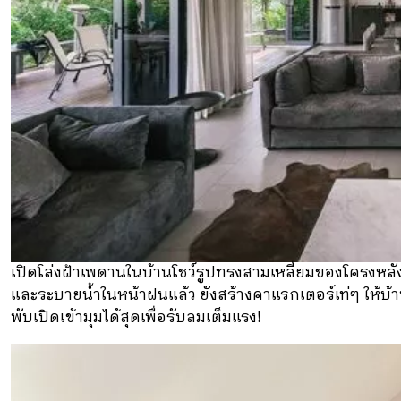
เปิดโล่งฝ้าเพดานในบ้านโชว์รูปทรงสามเหลี่ยมของโครงห
และระบายน้ำในหน้าฝนแล้ว ยังสร้างคาแรกเตอร์เท่ๆ ให้บ้
พับเปิดเข้ามุมได้สุดเพื่อรับลมเต็มแรง!