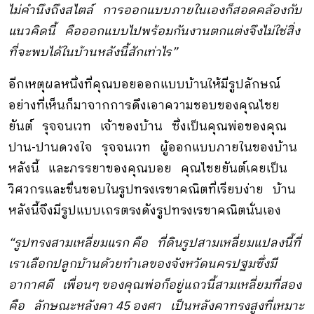
ไม่คำนึงถึงสไตล์ การออกแบบภายในเองก็สอดคล้องกับ
แนวคิดนี้ คือออกแบบไปพร้อมกัน
งานตกแต่งจึงไม่ใช่สิ่ง
ที่จะพบได้ในบ้านหลังนี้สักเท่าไร”
อีกเหตุผลหนึ่งที่คุณบอยออกแบบบ้านให้มีรูปลักษณ์
อย่างที่เห็นก็มาจากการดึงเอาความชอบของคุณไชย
ยันต์ รุจจนเวท เจ้าของบ้าน ซึ่งเป็นคุณพ่อของคุณ
ปาน-ปานดวงใจ รุจจนเวท ผู้ออกแบบภายในของบ้าน
หลังนี้ และภรรยาของคุณบอย คุณไชยยันต์เคยเป็น
วิศวกรและชื่นชอบในรูปทรงเรขาคณิตที่เรียบง่าย บ้าน
หลังนี้จึงมีรูปแบบเถรตรงดังรูปทรงเรขาคณิตนั่นเอง
“รูปทรงสามเหลี่ยมแรก คือ ที่ดินรูปสามเหลี่ยมแปลงนี้ที่
เราเลือกปลูกบ้านด้วยทำเลของจังหวัดนครปฐมซึ่งมี
อากาศดี เพื่อนๆ ของคุณพ่อก็อยู่แถวนี้สามเหลี่ยมที่สอง
คือ ลักษณะหลังคา 45 องศา เป็นหลังคาทรงสูงที่เหมาะ