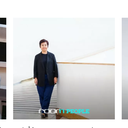
ผลิ
เคย
กา
ี้
ซึ่
“หน
เพี
่
เรา
นี้
คุณ
ถึ
เป
หัด
เรา
ที
ไป
ระ