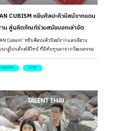
กเตอร์ พอมีเวลาว่าง ผมมักหาพื้นที่แสดงออกด้าน
ลปะของตัวเอง ลองหางานอดิเรกที่เราสนใจ ซึ่งช่วง
AN CUBISM หยิบศิลปะคิวบิสม์จากแดน
้นผมสนใจงานปั้นเป็นพิเศษ แต่อย่างเซรามิกเราก็
ข้าใจกระบวนการอยู่แล้ว เพียงแต่ไม่มีทักษะ ก็
สาน สู่ผลิตภัณฑ์ร่วมสมัยบอกเล่าอัต
ลองหาวัสดุที่ทำงานง่ายกว่านั้น” เมื่อโจทย์เริ่มต้น
กษณ์ไทย
SAN Cubism” หยิบศิลปะคิวบิสม์จากแดนอีสาน
งานอดิเรก คุณวิทยาจึงเลือกทำงานปั้นด้วยวัสดุที่
นาสู่โปรดักต์ดีไซน์ ที่มีต้นทุนมาจากวัฒนธรรม
ง่ายใกล้ตัวอย่างกระดาษใช้แล้วหลากหลายชนิด
รทอผ้าลายขิด งานไม้ และฮูปแต้มในสิม เพื่อบอก
ยนำมาทดลองหาส่วนผสม เพื่อขึ้นรูปเป็นรูปทรง
าภูมิปัญญาชาวบ้านที่น่าทึ่ง ในการสร้างสรรค์
CUBISM
DITP
าง ๆ หลังจากลองผิดลองถูก และสนุกกับงาน
ดลายอย่างง่าย ผ่านรูปทรงเรขาคณิตอันเต็มไป
เรกนี้อยู่หลายปี จนเกิดผลงานจำนวนหนึ่ง พาให้
ยเสน่ห์ จากคุณค่าดังกล่าวได้รับการบอกเล่าผ่าน
าลองหาแนวทางใหม่ในเชิงพาณิชย์เป็นครั้งแรก
.ขาม จาตุรงคกุล และ ผศ.ดร. ณัฏฐพงศ์ พรหม
้อนกลับไปตอนนั้นเราไม่ได้คิดหรอกว่าทำแล้วจะ
ศธร ภายใต้แบรนด์ ISAN Cubism หนึ่งในแบรนด์
ได้ เพราะเราไม่ได้ตั้งใจสร้างสรรค์เพื่อการตลาด
ยจากโครงการ Talent Thai โดย DITP หรือ กรม
่ได้โฟกัสเลยว่าคนซื้อจะชอบอะไร เราแค่ทำในแบบ
งเสริมการค้าระหว่างประเทศ กระทรวงพาณิชย์ จุด
่เราชอบไปเรื่อย ๆ พองานเริ่มเยอะเลยลองเอาไปวาง
ิ่มต้น ดร.ขาม จาตุรงคกุล และ ผศ.ดร. ณัฏฐพงศ์