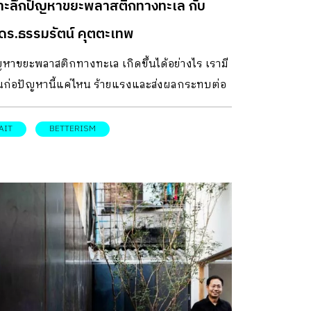
าะลึกปัญหาขยะพลาสติกทางทะเล กับ
นแทบจะไม่ได้ราคา เหมือนเป็นความคาใจจนเรา
่มศึกษาลงไปว่า คนอื่นเขาจัดการกับเศษหนังกัน
ดร.ธรรมรัตน์ คุตตะเทพ
างไร และก็ค้นพบว่าเศษเหลือเหล่านี้มีอยู่มากมาย
ญหาขยะพลาสติกทางทะเล เกิดขึ้นได้อย่างไร เรามี
อุตสาหกรรมเครื่องหนัง และไทยเราเองก็เป็น
วนก่อปัญหานี้แค่ไหน ร้ายแรงและส่งผลกระทบต่อ
เทศส่งออกหนังอันดับที่ 4 ของโลก ถ้าอย่างนั้นก็
หรือไม่ และมีแนวทางป้องกันแก้ไขอย่างไร ท่านผู้
ว่า ปัญหาเศษเหลือเหล่านี้ ต้องมีอยู่มากมายเช่น
านเคยสงสัยกันบ้างไหม? วันนี้ room หาคำตอบมา
AIT
BETTERISM
ียวกัน“ “พอเราเริ่มสนใจในปัญหาเศษเหลือเราก็ค้น
้แล้ว ปัญหาขยะพลาสติกทางทะเล เป็นอีกปัญหา
่า โรงงานส่วนใหญ่ต้องจ้างให้นำไปทิ้ง เป็นมูลค่า
งแวดล้อมที่เริ่มมีการตื่นตัวมากขึ้นในปัจจุบัน ไม่ว่า
สูงพอสมควรเลยทีเดียว สิ่งที่ทำได้คือนำฝังกลบ หรือ
เพราะภาพข่าวของสัตว์ทะเลที่ได้รับผลกระทบจาก
ไปเผาทำลาย” คุณเมเล่าต่อ “ซึ่งเราอาจเคยได้ยิน
ะพลาสติกซึ่งย่อยสลายยากเหล่านี้ ภาพของเกาะ
 มีการนำเศษหนังมาทำเป็นวัสดุใหม่ แต่นั่นไม่ใช่
ะกลางทะเลขนาดใหญ่เท่าประเทศย่อม ๆ หรือ
ษหนังในขั้นตอนสุดท้ายแบบที่เป็นเศษเหลือแบบนี้
้แต่ไมโครพลาสติกที่กลับมาสู่คนเมืองในรูปการ
งเหล่านั้นคือเศษหนังที่มาจากขั้นตอนการผลิต คือ
เปื้อนทางอาหาร แต่ปัญหาเหล่านี้มีสาเหตุมาจาก
ังจากการฟอกเสียมากกว่า เราก็เลยคิดกันว่า […]
ใด เรามีส่วนกับการก่อปัญหานี้มากแค่ไหน และเรา