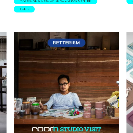
MATERIAL & DESIGN INNOVATION CENTER
Material & Design Innovation Center – TCDC โดยมี
ผส
TCDC
การ
Material ConneXion Bangkok อยู่ภายในนั้นอีกที โดย
ตอบ
ะ
หลังจากที่ย้ายมาได้มีแนวทางการทำงาน รวมทั้ง
คื
วัน
ขอบเขตการทำงานที่เข้มข้นมากขึ้น ซึ่งมีความน่า
Tal
ซ์
สนใจทั้งต่อผู้ประกอบการและนักออกแบบเป็นอย่าง
ระ
า
มาก โดยครั้งนี้ room magazine ได้รับเกียรติจาก
ศึ
ี่
ดร.ดารารัตน์ เมฆเกรียงไกร ผู้เชี่ยวชาญด้านวิจัยวัสดุ
คุ
จาก TCDC และเป็นผู้ดูแลศูนย์นวัตกรรมด้านวัสดุ
เขา
ปมา
และการออกแบบ Material & Design Innovation
ไป
บ
Center รวมทั้ง Material ConneXion Bangkok มาบ
เร
ละ
อกเล่าถึงสิ่งที่น่าสนใจ และสิ่งที่ศูนย์นวัตกรรมด้าน
งา
ว่า
วัสดุและการออกแบบ จะสามารถช่วยส่งเสริมผู้
คอ
กๆ
ประกอบการและนักออกแบบได้อย่างไรบ้าง จาก
ขอ
าร
Material ConneXion Bangkok สู่ Material & Design
“ส