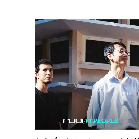
งานไม่สะดวกสำหรับช่างทอผู้เฒ่าผู้แก่ จริง ๆ ผม
คิดไว้นานแล้ว แต่ยังไม่เคยมีโอกาสได้ลองทำ คราวน
ได้คุยกับอาจารย์นุสรา เตียงเกตุ ที่ศูนย์การเรียนรู้
การทอผ้า บ้านไร่ใจสุข จังหวัดเชียงใหม่ อาจารย์ก็
บอกให้ลองทำดู เพราะส่วนใหญ่ช่างทอกับช่างทำกี
[…]