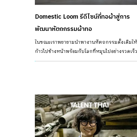
วาดรูปไปซะหมดเลย” “แต่ในทางตรงกันข้าม เราก
คำถามเหมือนกันเมื่อเป็นผลงานที่มีคนอื่นเข้ามา
Domestic Loom รีดีไซน์กี่ทอผ้าสู่การ
เกี่ยวข้อง อย่างเรื่องนึงในความทรงจำก็คือการที่ไ
วาดชุดนักเรียนสีดำไปส่งงานคุณครูตอนเด็กๆ
พัฒนาหัตถกรรมผ้าทอ
คุณครูก็บอกว่าจะให้ดาวเพิ่มนะ ถ้าลบสีดำออกจา
ในขณะเราพยายามนำพางานหัตถกรรมดั้งเดิมให้
ชุดนักเรียน เราก็ไม่เข้าใจ เกิดเป็นคำถามว่า ทำไ
ก้าวไปข้างหน้าพร้อมกับโลกที่หมุนไปอย่างรวดเร็
ชุดนักเรียนมันจะเป็นสีดำไม่ได้ล่ะ? มันอาจเปื้อนด
แต่นอกเหนือไปจากการสร้างสรรค์ผลิตภัณฑ์รูป
อาจเป็นโรงเรียนที่ไม่เหมือนที่อื่น? หรือจริงๆแล้วม
แบบใหม่ที่ตอบโจทย์ยุคสมัย ทั้งแหล่งที่มาของ
จะเป็นอะไรก็ได้หรือเปล่า?” บางครั้งเวลาเราเศร้า
วัตถุดิบ และกระบวนการเบื้องหลังงานฝีมือก็เป็น
เส้นมันก็จะออกมาเศร้า เวลาเรามีความสุข เส้นมันก
เรื่องที่ไม่อาจมองข้าม และยังคงต้องการการพัฒ
จะดูสดใสขึ้น ปล่อยให้งานเผยสิ่งที่อยู่ข้างใน “จากจ
ไม่แพ้กัน Domestic Loom คือกี่ทอผ้าดีไซน์ใหม่ ที่
นี้เองที่ทำให้ไนซ์เริ่มต้นค้นหาคำตอบ เรียนรู้ และ
ชวนให้เราหันกลับมามองต้นทางของงานหัตถกร
ทดลองเกี่ยวกับการวาดภาพ […]
สิ่งทออีกครั้ง Domestic Loom กี่ทอผ้าฝีมือการ
ออกแบบของ คุณพิบูลย์ อมรจิรพร สถาปนิกและน
ออกแบบจาก Plural Designs ถือเป็นตัวแทนบอกเ