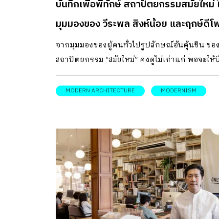
บันทึกเพื่อพิทักษ์ สถาปัตยกรรมสมัยใหม่ 
มุมมองของ วีระพล สิงห์น้อย และฤกษ์ดีโพ
วนากุล
จากมุมมองของผู้คนทั่วไปรูปลักษณ์อันคุ้นชิน ขอ
สถาปัตยกรรม “สมัยใหม่” คงดูไม่เก่าแก่ พอจะให้น
ไปถึงคุณค่าทางประวัติศาสตร์ แต่ขณะเดียวกัน
อาคารที่เก่าคร่ำคร่าผ่านการ ใช้งานมาอย่างยาว
MODERN ARCHITECTURE
MODERNISM
และต้องอาศัย งบประมาณก้อนโตในการบำรุงรัก
หลาย คนอาจมองว่าไม่เอื้อต่อการอนุรักษ์สักเท่าไร 
ในสภาพ “กลางเก่ากลางใหม่” เช่นนี้ คุณค่าของ
สถาปัตยกรรมสมัยใหม่จึงดู คลุมเครือยิ่งนักในบร
ปัจจุบัน แต่สำหรับ วีระพล สิงห์น้อย หรือ ช่างภาพ
สถาปัตยกรรมอิสระที่หลายคนรู้จัก ในนาม
Beersingnoi ความงามของอาคาร เหล่านี้กลับสะดุ
ตาเขาจนกลายเป็นความ สนใจที่มาของโปรเจ็กต์