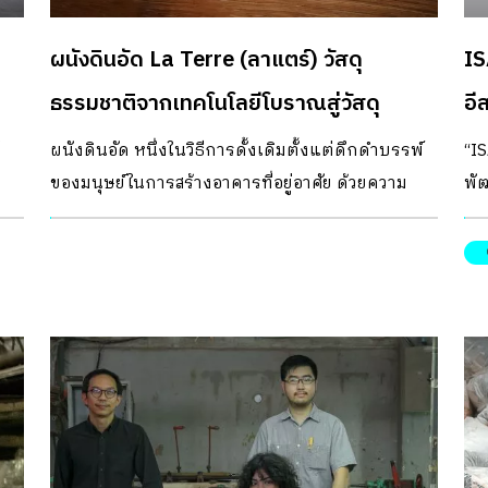
็มี
Innovation Center […]
เร็
ศิ
ผนังดินอัด La Terre (ลาแตร์) วัสดุ
IS
นซ์
นั
ธรรมชาติจากเทคโนโลยีโบราณสู่วัสดุ
พอเ
อี
ก
เลย
สถาปัตยกรรมโมเดิร์น
ลั
ผนังดินอัด หนึ่งในวิธีการดั้งเดิมตั้งแต่ดึกดำบรรพ์
“I
ม
คือ
ว
ของมนุษย์ในการสร้างอาคารที่อยู่อาศัย ด้วยความ
พัฒ
ิน?
หา
สนใจในความเป็นธรรมชาติทั้งความงามและในแง่
กา
ัน
โด
ของวัสดุที่เป็นมิตรต่อสิ่งแวดล้อม ที่คุณปัจจ์ บุญ
เล่
ต่
กาญจน์วนิชา แห่ง บริษัท ลาแตร์ จำกัด ได้เลือก
ลว
็
อดิ
นา
ศึกษาในระดับปริญญาโท ณ สถาบันวิจัยดินเพื่อการ
ด้ว
ุด
เข
ก่อสร้างนานาชาติ CRA-Terre ซึ่งเป็นที่ปรึกษาของ
ดร
“ย
รม
องค์การ Unesco และดูแลหลักสูตร Post Master in
พง
ขาย
Earth Architecture ณ โรงเรียนสถาปัตยกรรมชั้นสูง
ไท
ไม
ัก
เมืองGrenoble ประเทศฝรั่งเศส (Ecole Nationale
ส่
ที
ล่า
Superieure D’architecture De Grenoble, France)
เร