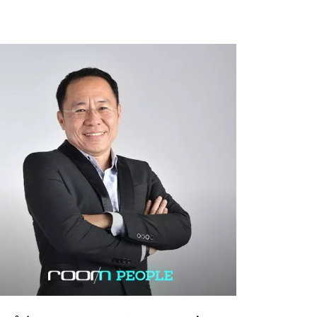
ตภัณฑ์ที่มีลวดลายและพื้นผิวที่น่าสนใจ หรือ
รนำไปใช้ที่หลากหลายเพียงเท่านั้น แต่การได้มา
งวัสดุอันเป็นเอกลักษณ์เฉพาะของแบรนด์นั่นก็คือ
ังรีไซเคิล” ซึ่งเรียกได้ว่ามีความโดดเด่นและมี
ยงเจ้าเดียวในโลกที่สามารถผลิตสิ่งนี้ได้ จึงทำให้
สนใจแบรนด์เครื่องหนังที่ชูวัสดุรักษ์โลกแบรนด์
เป็นพิเศษของคุณธันย์-ธันยวัฒน์ ทั่งตระกูล และ
เม-พัณณ์ชิตา ธราดลศิริฐิติกุล จุดเริ่มต้น ถ้าพูด
งจุดเริ่มของTHAIS ECOLEATHERS“เราเริ่มจาก
็นคนชอบเครื่องหนัง ชอบจนถึงขนาดที่อยากจะ
ทำเครื่องหนังด้วยตัวเอง” คุณธันย์เริ่มต้นเล่าให้
ฟัง “พอเราเริ่มทำหนังไปเรื่อย ๆ เราก็ค้นพบว่าสิ่ง
่กวนใจเราคือ เศษหนัง ที่เหลือจากการผลิต จะเอา
ทิ้งก็เสียดาย พอจะนำเศษเหล่านั้นมาลองเย็บเป็นก
เป๋าแล้วเอาไปวางขายในอินเทอร์เน็ตก็ค้นพบว่า