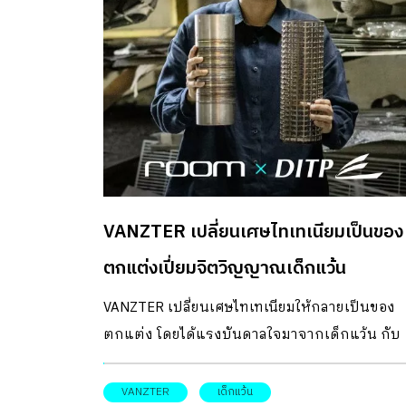
ความเป็นไปได้ใหม่ในการ “รีดีไซน์” เครื่องไม้เครื่
มือเบื้องหลังงานหัตถกรรมสิ่งทอ ให้ตอบโจทย์ยุค
และสอดคล้องกับวิถีชีวิตของช่างผีมือยุคใหม่ได้ดียิ
ขึ้น จุดเริ่มต้นของโปรเจ็คต์นี้มาจากประสบการณ
ของคุณพิบูลย์ ที่ได้มีโอกาสเดินทางพบปะ ทำงาน
ร่วมกับช่างทอ และนักออกแบบสิ่งทอในหลากหลา
ชุมชนหัตถกรรม ซึ่งเมื่อมองในภาพรวมจะพบว่า
เครื่องมือหลักของช่างทอทั่วประเทศ ล้วนเป็นกี่ไม้
VANZTER เปลี่ยนเศษไทเทเนียมเป็นของ
เรียบง่าย ที่ผลิตขึ้นใช้เองในท้องถิ่น และแน่นอนว่
คนทอไม่ได้เป็นผู้สร้าง และคนสร้างไม่เคยได้ลองใช
ตกแต่งเปี่ยมจิตวิญญาณเด็กแว้น
ทอ คุณพิบูลย์: “ในชุมชนช่างทอ เราจะเห็นกี่ทำจ
VANZTER เปลี่ยนเศษไทเทเนียมให้กลายเป็นของ
โครงไม้เป็นส่วนใหญ่ คล้ายกันแทบทุกหมู่บ้าน อา
ตกแต่ง โดยได้แรงบันดาลใจมาจากเด็กแว้น กับ
เป็นเพราะทำง่าย ใช้วัสดุในท้องถิ่นได้เลย แต่ก็ยังไ
พฤติกรรมแต่งรถที่เต็มไปด้วยเรื่องราวและวัฒน
เห็นกี่ที่มีการพัฒนาให้ดูสวยขึ้น ช่วยให้นั่งใช้งานได
มมแบบไทย ๆ
VANZTER
เด็กแว้น
สบายขึ้น กี่แบบดั้งเดิมมีเสา 4 ด้าน ดูเกะกะ มักใช้