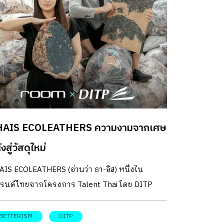
ยดู ที่แรกเป็นตลาดกลางคืน […]
มพงศธร ทั้งคู่คืออาจารย์ผู้สอนด้าน Industrial
sign สาขาวิชาการออกแบบอุตสาหกรรม คณะ
าปัตยกรรมศาสตร์ มหาวิทยาลัยขอนแก่น จาก
มการณ์ร่วมกันที่อยากให้งานดีไซน์รับใช้ท้องถิ่น
เฉพาะนักศึกษาที่มีภูมิลำเนาอยู่ในพื้นที่ ได้มีความ
้าใจและภูมิใจ ในวัฒนธรรมและภูมิปัญญาท้องถิ่น
งตน นำมาสู่แนวทางการสอนและการลงมือทำจริง
เป็นจุดเริ่มต้นของแบรนด์ “ISAN Cubism” “เรามี
HAIS ECOLEATHERS ความงามจากเศษ
ามคิดกันว่าจะสอนอะไรพวกเขาดี เพราะใน
ุงเทพฯ เราจะเห็นงานดีไซน์ที่มีความเป็นสากล แต่
งสู่วัสดุใหม่
าอยู่ที่อีสาน ผมมองว่านักศึกษาที่เรียนออกแบบ
IS ECOLEATHERS (อ่านว่า ธา-อิส) หนึ่งใน
ื้นที่ พวกเขามีวัตถุดิบ ไม่ค่อยมีคนดีไซด์งานใหม่
รนด์ไทยจากโครงการ Talent Thai โดย DITP
…]
ือ กรมส่งเสริมการค้าระหว่างประเทศ กระทรวง
ณิชย์ที่เราอยากแนะนำ เพราะไม่เพียงแค่
BETTERISM
DITP