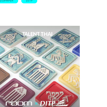
103PAPER
DITP
านกับความงามเชิงศิลป์ที่มีเอกลักษณ์เฉพาะตัว
โจทย์ผู้บริโภคเฉพาะกลุ่มได้อย่างน่าสนใจ และนี่
ออีกหนึ่งในแบรนด์ไทยน่าจับตาจากโครงการ
ent Thai โดย DITP หรือ กรมส่งเสริมการค้า
หว่างประเทศ กระทรวงพาณิชย์ หลังจากจบการ
กษาจากคณะมัณฑนศิลป์ มหาวิทยาลัยศิลปากร
ณวิทยาทำงานในอุตสาหกรรมภาพยนตร์มาตลอด
คือผู้กำกับศิลป์ที่อยู่เบื้องหลังหนังดังหลายเรื่อง
จนถึงภาพยนตร์โฆษณามากมาย และเมื่ออาร์ตได
็กเตอร์หันมาสร้างแบรนด์ของตกแต่งบ้านจาก
นอดิเรกที่เขาหลงใหล 103PAPER จึงเป็นเหมือน
ลเล็กชั่นงานศิลปะ ที่ถ่ายทอดแนวคิด และตัวตน
งคุณวิทยาได้อย่างชัดเจน ก่อนเกิด 103PAPER
ิบกว่าปีก่อน ตอนที่ทำงานฟรีแลนซ์เป็นอาร์ตได