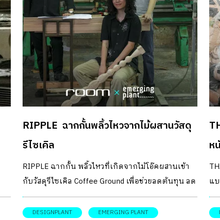
ขา
อง
และในวันนี้ room Magazine ก็ได้ขอมาเยี่ยมเยือน
พรห
สมัย
ออฟฟิศของสถาปนิกผู้เชี่ยวชาญในทาง “ดิน” ที่เรียก
de
่ง
ได้ว่าเป็นหนึ่งเดียวในไทยคนนี้กันเลยทีเดียว เริ่มต้น
สถ
์
กับดิน “ผมเรียนจบจากคณะสถาปัตยกรรมศาสตร์
อุด
มหาวิทยาลัยรังสิตช่วงปี 2542 เป็นช่วงวิกฤติต้มยำ
โดย
ย
กุ้งพอดี ซึ่งงานหายากมาก พอจบออกมาก็ไปทำงาน
เข
อยู่บริษัทรับเหมา ทำได้อยู่ช่วงหนึ่งก็ย้ายไปทำงาน
ขอ
สถาปนิกที่ภูเก็ต ช่วงนั้นก็ทำหลายอย่าง เป็นดีเจบ้าง
อัน
RIPPLE ฉากกั้นพลิ้วไหวจากไม้ผสานวัสดุ
T
า
รับวาดภาพบ้าง สุดท้ายก็ตัดสินใจย้ายไปเรียนต่อที่
คว
้
ประเทศฝรั่งเศส เรียนอยู่ 4 ใบ เรียนจบก็ลงเรียนใหม่
กร
รีไซเคิล
หนั
าก
ต่อวีซ่าไปเรื่อย ๆ […]
พอม
RIPPLE ฉากกั้น พลิ้วไหวที่เกิดจากไม้โอ๊คผสานเข้า
THA
จ
ในพ
กับวัสดุรีไซเคิล Coffee Ground เพื่อช่วยลดต้นทุน ลด
แบ
ม่
ๆ [
ธร
ปริมาณไม้ และสร้างความเป็นไปได้ใหม่ ๆ
หร
้
พา
DESIGNPLANT
EMERGING PLANT