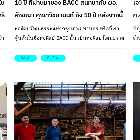
ใน
10 ปี ที่ผ่านมาของ BACC สนทนากับ ผอ.
เจ
มั
เริ
ธิ
ลักขณา คุณาวิชยานนท์ ถึง 10 ปี หลังจากนี้
ศ.
อย่
ไป
ง
หอศิลปวัฒนธรรมแห่งกรุงเทพมหานคร หรือที่เรา
ปั
ใน
ึก
คุ้นกันในชื่อหอศิลป์ BACC นั้น เป็นหอศิลปวัฒนธรรม
ส่
ประ
ที่จัดตั้งขึ้นเพื่อเป็นศูนย์กลางการเรียนรู้ผ่านสื่อศิลปะ
เรา
แปล
นาน
และกิจกรรมต่าง ๆ มีการผลัดเปลี่ยนหมุนเวียน
อ่
BACC
มิวเซียม
เด
ษา
นิทรรศการที่น่าสนใจอยู่เสมอ และหอศิลป์แห่งนี้ก็ได้
ให
พบว
ซึ่ง
ดำเนินการมาจนครบ 10 ปี แล้ว ด้วยพันธกิจในการ
สิ่
ที่
ขับเคลื่อนให้ประชาชนเข้าใจคุณค่าและความหลาก
จะ
นำ
ิบท
หลายของศิลปวัฒนธรรมในระดับท้องถิ่นไปจนถึง
ขย
ว่า
บริบทของโลก และอย่างที่เป็นข่าวในการต่อสัญญา
ขย
เศ
โดยกรุงเทพมหานครไปอีก 10 ปี วันนี้ room จึงพามา
แม
สิ่
ด
พูดคุยกับ ผอ. ลักขณา คุณาวิชยานนท์ ผู้ปฏิบัติ
ปน
หล
งาน
หน้าที่-ผู้อำนวยการของหอศิลปวัฒนธรรมแห่ง
ที่