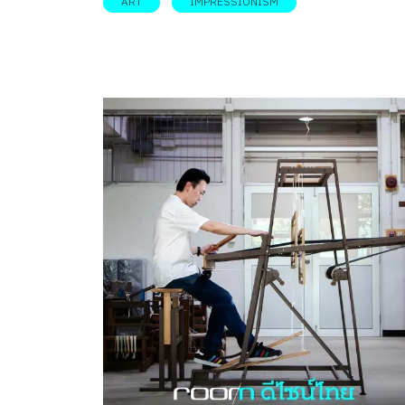
ART
IMPRESSIONISM
เรื่องของภายในที่เกิดขึ้นจากอารมณ์ ความรู้สึก
จินตนาการ และประสบการณ์ทั้งจากตัวเองและ
ที่ได้แลกเปลี่ยนกัน ซึ่งนั่นเป็นที่มาของเส้นสายแล
สีสันแบบ Impressionism ที่น่าสนใจอย่างที่เห็น ซึ่ง
นี้ room ได้รับเกียรติจาก Naisu.Chirat หรือ คุณไน
ปริยนาถ จิรัฐฐิติกาล มาพูดคุยถึงแนวคิด และที่ม
ของสไตล์งาน รวมถึงเกร็ดการทำงานอันน่าสนใจ ท
จะเป็นอย่างไรนั้น ก็ต้องขอให้ทุกคนลองไปอ่านดู
พร้อมๆกัน กว่าจะมาเป็น Naisu.chirat “เราวาดรู
ตลอดเลย” คุณไนซ์เริ่มต้นเล่าให้เราฟัง “ตั้งแต่จั
ดินสอได้ก็วาดรูปมาตลอด เราชอบการ์ตูนญี่ปุ่นแ
โชคดีที่ทางบ้านก็ไม่ได้ว่าอะไร เค้าไม่ได้มีกรอบมา
ต้องทำอย่างนั้น หรืออย่างนี้ และเพราะอย่างนี้ ทุ
เวลาว่างตลอดมาของเราก็จะกลายเป็นเวลาของก