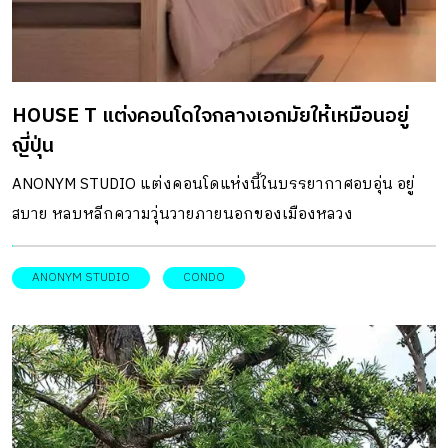
ลงตัว เรือนแต่ละหลังมีฟังก์ชันเฉพาะ เช่น ห้องครัว พื้นที่รับ
ประทานอาหาร และห้องนอน โดยที่เรือนทั้งหมดถูกเชื่อมโยง
กันอย่างนุ่มนวลผ่านองค์ประกอบหลังคาของที่เชื่อมต่อกันอย่าง
HOUSE T แต่งคอนโดใจกลางเอกมัยให้เหมือนอยู่
กลมกลืนเหมือน “จับมือกัน” คล้ายชานและชายคาในเรือนหมู่
ญี่ปุ่น
ไทย พื้นที่ส่วนตัวในพื้นที่ของทุกคน ด้วยวิธีนี้พื้นที่ขนาดเล็กที่มี
เอกลักษณ์และความสะดวกสบายที่แตกต่างกันจึงเกิดขึ้น […]
ANONYM STUDIO แต่งคอนโดแห่งนี้ในบรรยากาศอบอุ่น อยู่
สบาย หลบหลีกความวุ่นวายภายนอกของเมืองหลวง
ANONYM STUDIO
CONDO