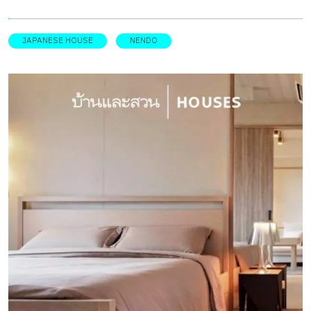
ความตั้งใจให้ บ้านมินิมัล นี้ เคารพต่อธรรมชาติ เคารพต่อพื้นที่
ส่วนตัวของกันและกัน และสร้างช่วงเวลาดี ๆ ร่วมกันกับทุกคน
JAPANESE HOUSE
NENDO
อันเป็นผลงานการออกแบบอันประณีตสวยงามโดยสตูดิโอ
สัญชาติญี่ปุ่นอย่าง nendo เรือนหมู่มินิมัลบนเนินเขากลางป่า
บนพื้นที่เนินเขาขนาด 5,800 ตารางเมตร ในคารุอิซาวะ เป็นที่
ตั้งของบ้านพักตากอากาศสำหรับครอบครัวที่มีสมาชิก 4 คน
และลูก ๆ 2 คน การออกแบบเริ่มต้นด้วยการสร้างเฉลียงขนาด
ใหญ่ที่ยื่นออกไปบนเนินเขา โอบรับภูมิประเทศอันงดงามของพืช
พรรณเขียวชอุ่ม เปิดรับวิวของภูเขาอาซามะ จากโครงสร้างที่
แผ่ออกเป็นเฉลียงนี้ มีการออกแบบให้เป็นเรือนเล็ก ๆ จำนวน 6
หลัง แต่ละหลังมีขนาดประมาณ 20 ตารางเมตร
กระจัดกระจายไปตามพื้นที่ โดยแต่ละหลังหันไปในทิศทางที่
ต่างกันเล็กน้อย เพื่อเปิดรับวิวที่แตกต่างกัน และมีความสูงของ
หลังคาที่ลดหลั่นกันไป เพื่อให้กลมกลืนกับภูมิทัศน์โดยรอบไม่
ทำให้มวลอากาศดูทึบตันเกินไป เรือนต่างฟังก์ชันเชื่อมต่อ