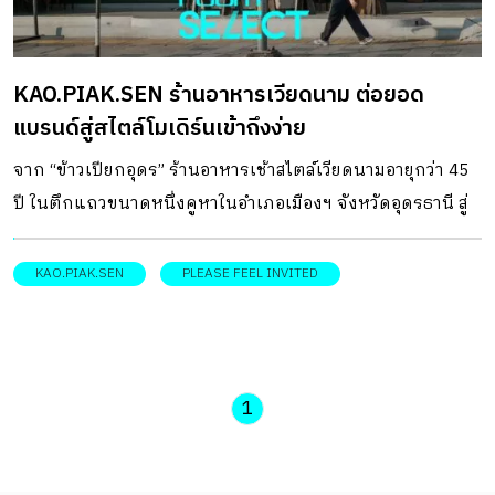
เคยกับกลุ่มลูกค้าเก่าและสร้างความรู้จักกับกลุ่มลูกค้าใหม่ จึง
เป็นความท้าทายที่เจ้าของต้องใช้เวลาปรับแบรนด์นานถึง 1 ปี
KAO.PIAK.SEN ร้านอาหารเวียดนาม ต่อยอด
ครึ่ง โดยเริ่มจากการปรับภาพลักษณ์อาหารผ่านภาพบน
แบรนด์สู่สไตล์โมเดิร์นเข้าถึงง่าย
โปสเตอร์แล้วนำไปแปะตามผนังของร้านเก่า และการปรับ
แพ็คเกจจิ้งสินค้าด้วยการผสมผสานโลโก้รุ่นเก่าและรุ่นใหม่เข้า
จาก “ข้าวเปียกอุดร” ร้านอาหารเช้าสไตล์เวียดนามอายุกว่า 45
กับผลิตภัณฑ์ภายในร้าน เสริมด้วยการแทรกสี CI (Corporate
ปี ในตึกแถวขนาดหนึ่งคูหาในอำเภอเมืองฯ จังหวัดอุดรธานี สู่
Identity) […]
KAO.PIAK.SEN หรือ “ข้าวเปียกเส้น” ร้านอาหารเวียดนามสไตล์
โมเดิร์นปรุงรสงานออกแบบได้เข้มข้นไม่แพ้การพัฒนาเมนู
KAO.PIAK.SEN
PLEASE FEEL INVITED
อาหาร เพื่อเชื่อมโยงกลุ่มลูกค้าเก่าและใหม่เข้าหากัน
DESIGNER DIRECTORYออกแบบ: Please Feel Invited “ข้าว
เปียกอุดร” เป็นร้านอาหารเช้าสไตล์เวียดนามที่ขายเมนูไข่
กระทะ ขนมปังเวียดนาม และเมนูเด่นอย่างข้าวเปียกเส้น ซึ่ง
1
เปิดให้บริการอยู่ในตึกแถวขนาดหนึ่งคูหาในอำเภอเมืองฯ
จังหวัดอุดรธานี มาตั้งแต่ปี พ.ศ.2503 หรือกว่า 45 ปี แต่