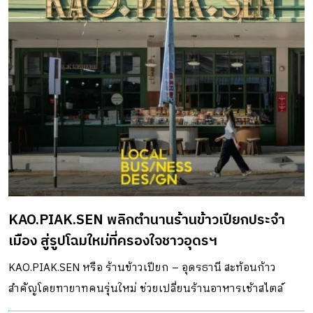
KAO.PIAK.SEN พลิกตำนานร้านข้าวเปียกประจำ
เมือง สู่รูปโฉมใหม่ที่ครองใจชาวอุดรฯ
KAO.PIAK.SEN หรือ ร้านข้าวเปียก – อุดรธานี สะท้อนก้าว
สำคัญโดยทายาทคนรุ่นใหม่ ช่วยเปลี่ยนร้านอาหารเช้าสไตล์
เวียดนาม ที่ครองใจชาวอุดรฯ มานานกว่า 40 ปี ให้มีดีไซน์ใหม่ดู