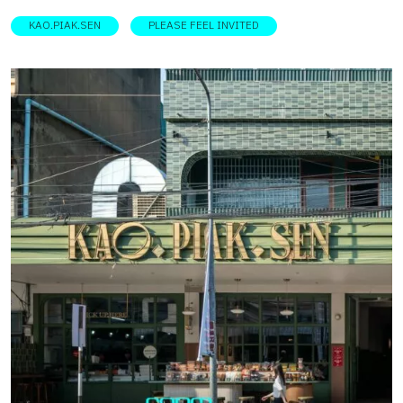
ร่วมสมัยถูกใจลูกค้าเก่าและใหม่ ก่อนเติบโตสู่สาขากรุงเทพฯ
KAO.PIAK.SEN
PLEASE FEEL INVITED
BACKGROUND จาก “ข้าวเปียกอุดร” ร้านอาหารเช้าสไตล์
เวียดนามที่ขายเมนูไข่กระทะ ขนมปังเวียดนาม และเมนูเด่น
อย่างข้าวเปียกเส้น ซึ่งเปิดให้บริการอยู่ในตึกแถวขนาดหนึ่ง
คูหาในอำเภอเมืองฯ จังหวัดอุดรธานี มาตั้งแต่ปี พ.ศ.2503 หรือ
กว่า 45 ปี แต่เนื่องจากข้อจำกัดด้านพื้นที่แบบตึกแถว ทำให้ไม่
ตอบโจทย์ทั้งให้แง่ของผู้ให้บริการและลูกค้าที่เพิ่มมากขึ้น
ประกอบกับทายาทรุ่นใหม่ต้องการยกระดับจากร้านอาหารเช้า
ท้องถิ่นสู่การเป็นร้านอาหารเวียดนามสไตล์โมเดิร์นที่ดูร่วมสมัย
มีอัตลักษณ์ชัดเจน และสามารถต่อยอดแบรนด์ให้รับรู้ได้ในวง
กว้าง นำมาสู่การย้ายร้านไปยังฝั่งตรงข้ามเป็นตึกแถวขนาด 3
คูหา และเปลี่ยนชื่อร้านเป็น “KAO.PIAK.SEN” หรือ “ข้าวเปียก
เส้น” ตามชื่อเมนูชูโรง ภายใต้การดูแลพัฒนาโดยกลุ่มเจ้าของ
ร้านรุ่นหลานผู้เป็นนักออกแบบในเวลาเดียวกัน CHALLENGES
การเปลี่ยนภาพจำที่สั่งสมมานานกว่า 45 ปี ให้ยังคงความคุ้น