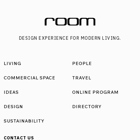
เนื่องจากข้อจำกัดด้านพื้นที่แบบตึกแถวทำให้ไม่ตอบโจทย์ทั้ง
ให้แง่ของผู้ให้บริการและลูกค้าที่เพิ่มมากขึ้น ประกอบกับ
ทายาทรุ่นใหม่ต้องการยกระดับจากร้านอาหารเช้าท้องถิ่นสู่การ
เป็นร้านอาหารเวียดนามสไตล์โมเดิร์นที่ดูร่วมสมัย มีอัตลักษณ์
DESIGN EXPERIENCE FOR MODERN LIVING.
ชัดเจน สามารถต่อยอดแบรนด์ให้รับรู้ได้ในวงกว้าง จึงนำมาสู่
การย้ายร้านไปยังฝั่งตรงข้ามเป็นตึกแถวขนาด 3 คูหา และ
เปลี่ยนชื่อร้านเป็น “KAO.PIAK.SEN” หรือ “ข้าวเปียกเส้น” ตาม
LIVING
PEOPLE
ชื่อเมนูชูโรง ภายใต้การดูแลพัฒนาโดยกลุ่มเจ้าของร้านรุ่น
หลานผู้เป็นนักออกแบบในเวลาเดียวกัน ยกระดับร้านด้วยสเปซ
COMMERCIAL SPACE
TRAVEL
หลายรูปแบบ สำหรับโลเกชั่นใหม่อย่างตึกแถว 3 คูหา แบ่งเป็น
IDEAS
ONLINE PROGRAM
หนึ่งชั้น 1 คูหา และสามชั้น 2 คูหา การออกแบบเริ่มมาจากการ
แก้ปัญหาพื้นที่หน้าแคบแนวลึกที่ดูอึดอัดให้โปร่งโล่งด้วยการ
DESIGN
DIRECTORY
ทลายผนังเดิมออกเพื่อเชื่อมทุกคูหาเข้าหากัน ทั้งยังทุบพื้นใน
SUSTAINABILITY
บางจุดเพื่อเชื่อมพื้นที่แนวตั้งเกิดเป็นพื้นที่แบบดับเบิ้ลสเปซดู
น่าสนใจ ตามมาด้วยการวางงานระบบให้ทางสัญจรภายในร้าน
CONTACT US