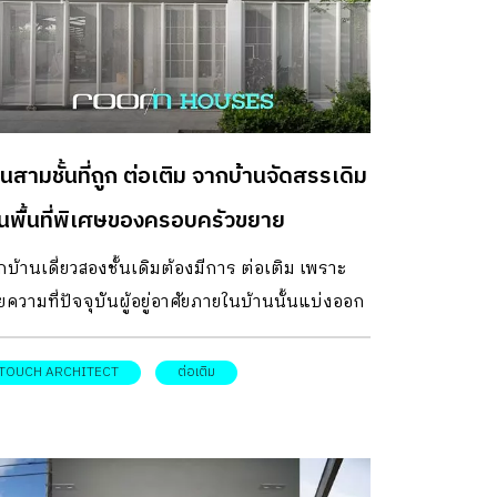
าคุณค่าทางสถาปัตยกรรม และความทรงจำของ
านที่จะเลือนหายไป การบูรณะอาคารและรีโนเวท
นที่ใหม่จึงเกิดขึ้น โดยมีคุณราจิต แสง-ชูโต ร่วมกับ
ูดิโอออกแบบอย่าง TAVA architects ช่วยกันนำพา
งที่เชื่อมโยงกับความทรงจำ และประวัติศาสตร์ของ
านสามชั้นที่ถูก ต่อเติม จากบ้านจัดสรรเดิม
คารกลับคืนมาในรูปแบบของโรงแรมบ้านตึกดิน
ยขั้นตอนการทำงานมี 2 ประเด็นหลัก ๆ คือ 1. การ
็นพื้นที่พิเศษของครอบครัวขยาย
toration บูรณะซ่อมแซมส่วนที่ชำรุด 2. […]
บ้านเดี่ยวสองชั้นเดิมต้องมีการ ต่อเติม เพราะ
ยความที่ปัจจุบันผู้อยู่อาศัยภายในบ้านนั้นแบ่งออก
นสองครอบครัวที่มีเด็กอยู่ 2 คน รวมทั้งผู้สูงอายุอีก
ท่าน จึงทำให้บ้านขนาด 150 ตารางเมตร เดิมนั้น
TOUCH ARCHITECT
ต่อเติม
่มที่จะไม่ตอบโจทย์การอยู่อาศัยภายในบ้านอีกต่อไป
ยเหตุนี้เองการสร้างบ้านอีกหลังในที่ดินที่ยังเหลือ
่จึงเกิดขึ้น เป็นส่วนต่อเติมที่เข้ามาเติมเต็มทั้งการ