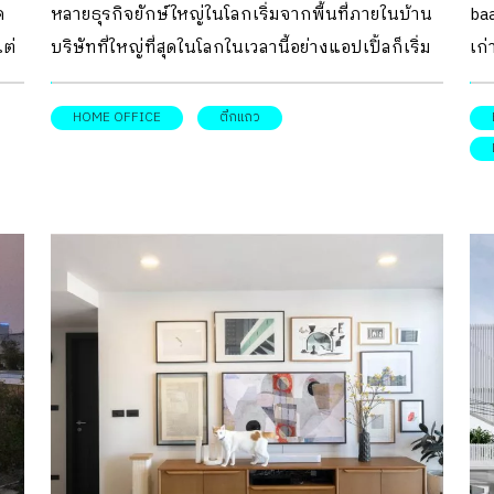
เจ
ด
หลายธุรกิจยักษ์ใหญ่ในโลกเริ่มจากพื้นที่ภายในบ้าน
baa
จะ
wh
แต่
บริษัทที่ใหญ่ที่สุดในโลกในเวลานี้อย่างแอปเปิ้ลก็เริ่ม
เก
เป
ใหม่
จากพื้นที่ภายในบ้านเช่นกัน การเริ่มต้นธุรกิจเป็นสิ่ง
อนุ
ตอ
นี้
ที่ต้องทำอย่างคล่องตัวที่สุดเพื่อให้ดำเนินกิจการไปได้
ปร
HOME OFFICE
ตึกแถว
อาย
ในระยะแรก บางงานสามารถเริ่มทำได้ภายในห้องสี่เห
ล อ
วย
ลี่ยมเล็กๆ แล้วค่อยๆ ขยับขยายมาสู่ห้องหรืออาคาร
อาย
ai
คอลัมน์นี้ room ขอพาทุกท่านไปพบกับบ้านที่
สถ
ออกแบบพื้นที่ประกอบธุรกิจ ให้ทำงาน และพักผ่อน
ด้
ได้ในที่เดียวกัน ไปดูกันว่าพื้นที่ทำงานสามารถเชื่อม
สถ
โยงกับการใช้ชีวิตได้อย่างไร และมีไอเดียดีอะไรซ่อน
DI
ได้
อยู่ในตัวอย่างเหล่านี้บ้าง คุณอาจได้แรงบันดาลใจสู่
โรง
่
การเริ่มต้นพื้นที่ธุรกิจของคุณ! เปลี่ยนทาวน์เฮ้าส์
ต้
ี่
เป็นโฮมออฟฟิศ Least Studio โฮมออฟฟิศ ที่เปลี่ยน
มร
้มา
บ้านทาวน์เฮ้าส์หลังเก่าเป็นสำนักงานสถาปนิก ที่
เป
ได้
ทำงานออกแบบสินค้ากระเป๋าจากยางพาราแบรนด์
โท