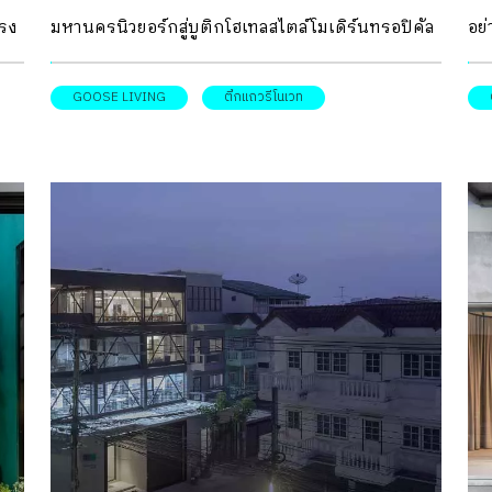
มาให้ทีมออกแบบทำงานต่อ ซึ่งนับว่าสอดคล้องเป็น
ดา
ตรง
มหานครนิวยอร์กสู่บูติกโฮเทลสไตล์โมเดิร์นทรอปิคัล
อย่
อย่างดีกับมู้ดแอนด์โทนที่ตั้งใจไว้ตั้งแต่แรก ในส่วน
การ
าติ
ใจกลางเมือง GOOSE living โรงแรมและคาเฟ่ใน
ที
ของการจัดสรรฟังก์ชันใช้งานภายในห้อง เริ่มต้นจาก
เรี
ั้น
ตึกแถวเก่าย่านสุขุมวิท คือผลลัพธ์จากการตีความ
งา
GOOSE LIVING
ตึกแถวรีโนเวท
การตัดทอนพื้นที่ส่วนที่ไม่จำเป็นออก เพื่อให้สามารถ
เรี
ใน
การพักผ่อนรูปแบบใหม่ภายใต้คอนเซ็ปต์ “living a
เป
ใช้งานพื้นที่โดยรวมได้อย่างเต็มประสิทธิภาพมากขึ้น
รู้
goose life… wild, fresh and free.” หลังจากจบการ
จะ
โดยประเมินจากความต้องการเบื้องต้น เช่น เจ้าของ
สวน
ีโน
ศึกษาด้านการทำอาหารที่นิวยอร์ก คุณสราภา เวช
จา
ห้องต้องการพื้นที่สำหรับเก็บหนังสือ เก็บรองเท้า
พื้
้ง
ภัทรสิริ กลับมาพร้อมกับความทรงจำ และโมเมนต์สุด
(fb
และเก็บของสำหรับเตรียมเดินทาง ดังนั้นเพื่อให้มี
สว
ุ
ประทับใจ เพื่อเริ่มต้นต่อยอดความฝันในการ
สถ
พื้นที่จัดเก็บที่เพียงพอ พื้นที่ตั้งอ่างอาบน้ำแบบ
ร้อ
น
สร้างสรรค์ร้านอาหารและโรงแรมใจกลางกรุง ด้วย
ออ
ลอยตัวเดิมที่โครงการให้มา ซึ่งไม่ได้ตอบสนองการใช้
ยง
เหตุนี้ อาคารพาณิชย์ 2 คูหาเก่าแก่ของครอบครัว
หลั
งานมากนัก […]
ย่านพระโขนงอายุกว่า 40 ปี แห่งนี้ จึงได้รับการแปลง
สมั
มี
โฉมให้กลายเป็นทั้งบูติกโฮเทล และร้านอาหาร ภาย
นาเ
ใต้แนวคิดที่ได้แรงบันดาลใจมาจากวิถีชีวิตของ
ได
ร
‘goose’ หรือ ‘ห่าน’ ที่อาศัยท่ามกลางธรรมชาติอย่าง
บ้า
เรียบง่ายและรักอิสระ ซึ่งเป็นความประทับใจที่คุณส
คุณ