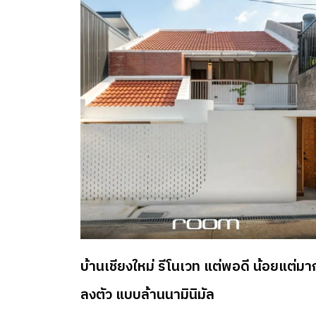
ออกแบบจากคณะสถาปัตยกรรม ศิลปะและการ
ออกแบบ สถาบันเทคโนโลยีพระจอมเกล้าเจ้าคุณ
ทหาร ลาดกระบัง ผสานไอเดียเก่าและใหม่เพื่อมุ่งสู
อนาคต “แนวทางการออกแบบ เราผสานของเก่าก
ของใหม่ ซึ่งอาคารเดิมของคณะ วางรากฐานที่ดีไว้อ
แล้ว การรีโนเวตอาคารใหม่ ก็เอาไอเดียที่ดีจากข
เดิม คือ การออกแบบอาคารให้อยู่ร่วมกับธรรมชาต
มาผสานกับการออกแบบใหม่ วัสดุใหม่ ออกมาให้ไ
ต่อได้” ข้อความจาก ผู้ช่วยศาสตราจารย์ธีรชัย ลี้ส
ลานนท์ หัวหน้าภาควิชาสถาปัตยกรรมและการ
วางแผน และสถาปนิกผู้นำในการออกแบบรีโนเว
คารหลังนี้ ข้อความนี้เป็นเหมือนการสรุปไอเดียภา
บ้านเชียงใหม่ รีโนเวท แต่พอดี น้อยแต่มา
รวมการปรับปรุงอาคารหลังเดิม ที่ยังคงโครงสร้า
เดิม สัดส่วนของอาคารเดิมเอาไว้ ในจุดที่ใช้งานได้ด
ลงตัว แบบล้านนามินิมัล
อยู่ รวมถึงไอเดียจากอาคารหลังอื่นภายในคณะ ที่ใ