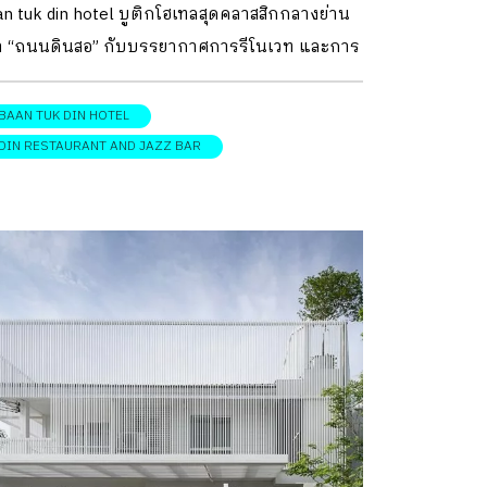
ือกลิ่นอายเอกซอติก
n tuk din hotel บูติกโฮเทลสุดคลาสสิกกลางย่าน
iteandwood 6 รีโนเวต ตึกแถวเก่าย่านสาทร ให้
่า “ถนนดินสอ” กับบรรยากาศการรีโนเวท และการ
ลี่ยนโฉมใหม่ทั้งภายในและภายนอก พร้อมดีไซน์ที่
รักษ์อาคารเก่าซึ่งเป็นบ้านของตระกูลแสง-ชูโต ที่
บโจทย์การใช้งานของ 3 ครอบครัวในตึกเดียว […]
ะกอบด้วยเรือนคุณย่า เรือนโบราณสไตล์โคโลเนีย
BAAN TUK DIN HOTEL
ายุกว่า 125 ปี และอาคารพาณิชย์ให้เช่าด้านหน้า
DIN RESTAURANT AND JAZZ BAR
ุ 60 ปี 5 คูหา สู่การเปิดเป็นโรงแรมที่เป็นเสมือน
านที่บันทึกเรื่องราวแห่งความทรงจำ รุ่มรวยไป
วยเกร็ดประวัติศาสตร์ และเสน่ห์ของรูปแบบ
าปัตยกรรมดั้งเดิมที่หาชมยาก DESIGNER
RECTORYออกแบบ: TAVA architects การรีโนเวท
แรม baan tuk din hotel ครั้งนี้ มาจากความ
องการฟื้นความทรงจำ หลังจากที่อาคารโบราณ
ดกของตระกูลแสง-ชูโต ได้เคยปล่อยให้เช่าเพื่อ
ิดเป็นโรงแรมไทยวารี ทำให้ตัวอาคารมีสภาพทรุด
รม และเปลี่ยนสภาพไปจากเดิมอย่างมาก จนเกรง