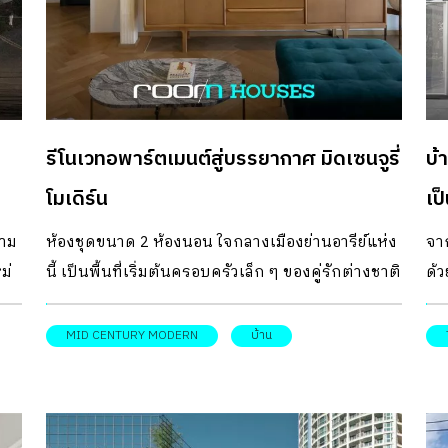
มี
Least และเป็นบ้านพักอาศัยในนาม Least Studio
ว่
ปี)
ออกแบบครบทุกฟังก์ชันสำหรับทำงาน และพักผ่อน
สถ
งคา
ในบ้านหน้าแคบ ขนาดพื้นที่ 300 ตารางเมตร เปลี่ยน
พื้
สอง
โฉมภาพทาวน์เฮ้าส์ธรรมดาไปอย่างสิ้นเชิง โดยชั้น 1
สต
เป็นส่วนจอดรถ และเก็บสต็อคของ เมื่อขึ้นมาที่ชั้น
สิ่
รีโนเวทอพาร์ตเมนต์สู่บรรยากาศ มิดเซนจูรี่
บ้
่
ลอย จะพบกับส่วนต้อนรับแขกพร้อมกับโชว์รูม
อา
ใจ
กระเป๋าแบรนด์ Least ส่วนชั้นถัดไปจะเป็นออฟฟิศส
โมเดิร์น
โด
เป
ื่อ
ถาปัตย์สำหรับพนักงาน มีมุมนั่งเล่นแทรกอยู่สำหรับ
Res
วาม
ห้องชุดขนาด 2 ห้องนอน ใจกลางเมืองย่านอารีย์แห่ง
จาก
คุณ
พักผ่อน ส่วนชั้น 4 และชั้น 5 เป็นที่พื้นที่พักอาศัยส่วน
ม่
นี้ เป็นพื้นที่เริ่มต้นครอบครัวเล็ก ๆ ของคู่รักต่างชาติ
ด้ว
รับ
ตัว #จุดเด่น ด้านหน้าอาคารกรุฟาซาดด้วยเหล็ก
ของ
หนุ่มสาว พร้อมกับแมวอีกสองตัว ในบรรยากาศ มิด
เป็
เจาะรูเพื่อบังสายตาให้เกิดความเป็นส่วนตัว กันเสียง
์
เซนจูรี่โมเดิร์น สไตล์ที่ได้รับอิทธิพลจากความ
1 
MID CENTURY MODERN
บ้าน
แสงแดด และกรองฝุ่นจากถนนด้านหน้าอาคาร โดย
ัก
เคลื่อนไหวด้านศิลปะและการออกแบบในยุค
เริ
มีช่องเปิดเพื่อให้แสงธรรมชาติเข้า และยังมองเห็นวิว
ค.ศ.1950-1960 ซึ่งเจ้าของห้องทั้งคู่ชื่นชอบ งาน
ด้ว
ภายนอก #DesignTips การกั้นผนังในส่วนห้อง
ออกแบบภายใน รับหน้าที่โดย Otello Studio ที่มาช่วย
อยู
ต้อนรับแขก ให้เป็นผนังที่ใช้งานเปิดเพื่อรวมพื้นที่