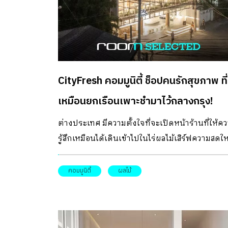
ดังใจ หลังจากสถาปนิกสำรวจบ้านจึงพบว่าตัวบ้าน
ความทรุดโทรมตามกาลเวลา (คาดว่ามีอายุราว 30 
มีลักษณะเป็นบ้าน 2 ชั้นเป็นโครงปูนผสมไม้ มีหลั
เป็นเป็นเพิงหมาแหงนลาดลงมาด้านหลังซ้อนกัน
ระดับ ทำให้เกิดช่องแสงระหว่างหลังคากลางบ้าน
CityFresh คอมมูนิตี้ ช็อปคนรักสุขภาพ ที่
เมื่อเห็นว่าตัวบ้านมีโครงสร้าง รูปทรง และสัดส่วนที
สวยงามอยู่แล้ว สถาปนิกและเจ้าของบ้านจึงตัดสิน
เหมือนยกเรือนเพาะชำมาไว้กลางกรุง!
ยึดโครงสร้างเดิมไว้ แล้วปรับเปลี่ยนเท่าที่จำเป็น เพ
ต่างประเทศ มีความตั้งใจที่จะเปิดหน้าร้านที่ให้ค
ให้สอดคล้องกับความต้องการการใช้สอยใหม่ โดย
รู้สึกเหมือนได้เดินเข้าไปในไร่ผลไม้เสิร์ฟความสดให
หมอเจ้าของบ้านมีโจทย์ในการทำบ้านใหม่ที่ต้องป
และความสดชื่น หน้าร้านแฟล็กชิปสโตร์แห่งแรก
จากแบบบ้านเดิม […]
CityFresh ตั้งอยู่บนโลเคชั่นดีๆ อย่างปรีดีพนมยงค
คอมมูนิตี้
ผลไม้
26 บนอาคารพาณิชย์ 3 คูหาที่รีโนเวทใหม่เพื่อคนร
สุขภาพและผลไม้ที่แท้จริง!