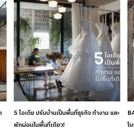
ht
lp1
่
ลง
ับ
Ma
ยู่
ht
อง
um
ิ
มิด
ป
ht
ุรพ
ren
จา
ตอา
Arc
พ
ht
ก
5 ไอเดีย ปรับบ้านเป็นพื้นที่ธุรกิจ ทำงาน และ
BA
ง
nu
ี
ละ
พักผ่อนในพื้นที่เดียว!
โบ
ช้
ht