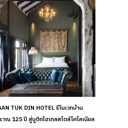
tps://www.baanlaesuan.com/323820/design/living/oaas-
8 2 บ้านเชียงใหม่ รีโนเวทแต่พอดี น้อยแต่มาก
ตัว แบบล้านนามินิมัล ออกแบบโดย: Studio Mai
i
tps://www.baanlaesuan.com/323414/design/living/studiomaimai-
ong-house 3 รีโนเวทอพาร์ตเมนต์สู่บรรยากาศ
เซนจูรี่โมเดิร์น ออกแบบ: Otello Studio
tps://www.baanlaesuan.com/293491/design/living/apartment-
ovation 4 อยู่กับศิลป์ ในสตูดิโอกึ่งที่พักรีโนเวต
กทาวน์โฮม ออกแบบ: Bangkok Tokyo
hitecture
tps://www.baanlaesuan.com/256029/design/living/bkktokyo-
AN TUK DIN HOTEL รีโนเวทบ้าน
tdaohouse 5 รีโนเวตทาวน์โฮม ในเชียงใหม่ให้ขาว
มุน ออกแบบ: INLY STUDIO
ราณ 125 ปี สู่บูติกโฮเทลสไตล์โคโลเนียล
tps://www.baanlaesuan.com/246564/design/living/inly-