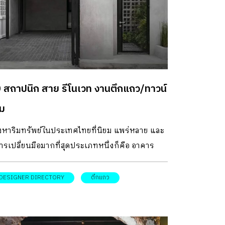
 สถาปนิก สาย รีโนเวท งานตึกแถว/ทาวน์
ม
ังหาริมทรัพย์ในประเทศไทยที่นิยม แพร่หลาย และ
ารเปลี่ยนมือมากที่สุดประเภทหนึ่งก็คือ อาคาร
ิชย์ หรือที่เราเรียกว่า ตึกแถว ทาวน์โฮม นั่นเอง
om จึงอยากขอแนะนำ 10 สถาปนิก ที่มีผลงานการ
DESIGNER DIRECTORY
ตึกแถว
นเวทอาคารพาณิชย์เหล่านี้ได้อย่างน่าสนใจ 1 LP18
น์เฮาส์ที่รีโนเวตให้มีพื้นที่รอบบ้านเหมือนบ้าน
ี่ยวออกแบบ: OAAS