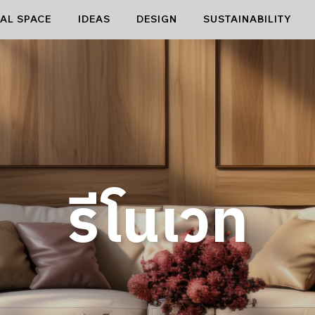
AL SPACE
IDEAS
DESIGN
SUSTAINABILITY
รีโนเวท