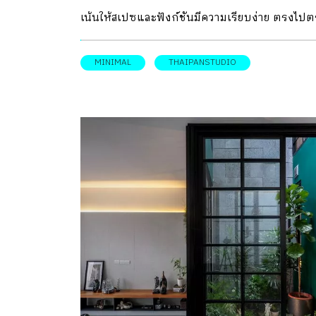
เน้นให้สเปซและฟังก์ชันมีความเรียบง่าย ตรงไป
มา สร้างบรรยากาศให้โปร่งสบายด้วยแสงธรรมช
จัดวางเฟอร์นิเจอร์เพื่อแสดงพื้นที่ใช้สอยแทนการก
MINIMAL
THAIPANSTUDIO
ผนังห้องที่ทำให้อับทึบ ทั้งยังออกแบบให้ทุกพื้นที่
บ้านสามารถใช้เป็นที่ทำงานได้ หลายครั้งที่ความ
ท้าทายในการออกแบบของเหล่าสถาปนิกคือการ ร
เวท บ้านเก่าที่ทรุดโทรมให้กลับมามีชีวิตชีวาอีกครั
และคงท้าทายไปอีกขั้นกับการรีโนเวตบ้านเก่าอาย
ร่วมสิบปีที่มีสเปซที่สวยงามอยู่แล้ว ให้ยิ่งโดดเด่นขึ้
อีก อย่างเช่นบ้านหลังนี้ ด้วยขนาดพื้นที่ใช้สอยเพี
160 ตารางเมตร จึงถือเป็นโจทย์ท้าทาย ที่ทำให้ผู้
ออกแบบต้องค้นหาคำตอบของการออกแบบ โดย
ความชอบ และไลฟ์สไตล์ของเจ้าของบ้านทั้งสองที่
หลงรักสไตล์การตกแต่งอย่างเรียบง่ายเป็นสมกา
สำคัญ เพื่อให้ทุกสเปซในบ้านขนาดกะทัดรัดนี้