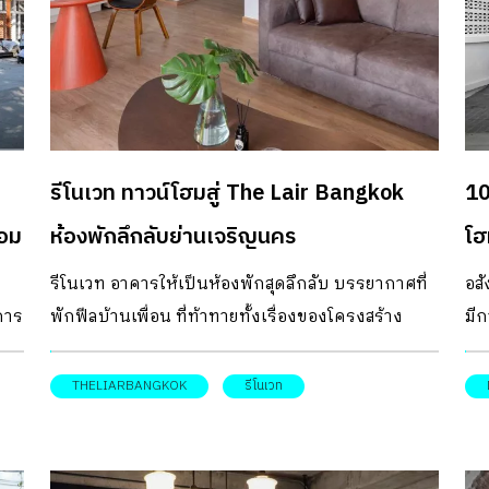
รีโนเวท ทาวน์โฮมสู่ The Lair Bangkok
10
จอม
ห้องพักลึกลับย่านเจริญนคร
โฮ
รีโนเวท อาคารให้เป็นห้องพักสุดลึกลับ บรรยากาศที่
อส
การ
พักฟีลบ้านเพื่อน ที่ท้าทายทั้งเรื่องของโครงสร้าง
มีก
อาคารเก่า และงบประมาณ
พาณ
ิม
ro
THELIARBANGKOK
รีโนเวท
รีโ
ทาว
เด