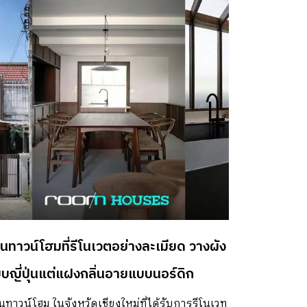
้งาน และเสริมให้บ้านเดิมนั้นกลายเป็นบ้านแฝด
หลังที่ลงตัวทั้งรูปลักษณ์และการใช้ชีวิต บ้านบน
นที่สวนเดิม ผู้ที่เข้ามารับหน้าที่ออกแบบต่อเติม
นหลังนี้คือ TOUCH Architect สิ่งที่ถูกและพื้นที่ที่
นำมาใช้ในการสร้างบ้านอีกหลังก็คือพื้นที่
มเหลี่ยมทางทิศตะวันออกของบ้านที่เดิมเคยเป็น
นที่สวนเดิมนั่นเอง ทุกที่ในบ้านคือPlaygroundของ
็กๆ การออกแบบนั้น เน้นการใช้งานสำหรับเหล่า
ก ๆ ที่จะได้มีพื้นที่เล่น เรียนรู้ และเติบโตไปพร้อม
ับบ้าน บ้านหลังใหม่นี้จึงเป็นบ้านที่มีพื้นที่แคบ
ออกแนวสูงจนถึงชั้นที่สามแต่กลับโปร่งโล่งด้วย
เชื่อมโยงพื้นที่และเปิดโถงจาก Play Area จนถึง
านทาวน์โฮมที่รีโนเวตอย่างละเมียด วางผัง
นบนที่เป็น Living room รวมทั้งการเลือกใช้บาน
จกเปิดรับแสงธรรมชาติเพื่อเชื่อมโยงพื้นที่ภายใน
บญี่ปุ่นแต่แฝงกลิ่นอายแบบนอร์ดิก
นอกเข้าด้วยกันอีกทาง เปิดโล่งตั้งแต่พื้นจนถึง
นทาวน์โฮม ในจังหวัดเชียงใหม่ที่ได้รับการรีโนเวท