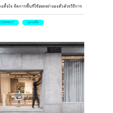
ดฟ้า การออกแบบโดยยึดหลักMontessori(แนว
างตั้งใจ จัดการพื้นที่ใช้สอยอย่างลงตัวด้วยวิธีการ
ศึกษาที่เน้นความอิสระและสร้างสรรค์ของผู้
่แยบยล เติมกลิ่นอายความละเมียดแบบล้านนาด้วย
ยน)ทำให้พื้นที่เล่น สวน และองค์ประกอบถูกร้อย
นไม้ และหินขัด(Terrazzo) และหัวใจสำคัญคือการ
COMPACT
ขนาดเล็ก
ยงเป็น Playgroud ขนาดใหญ่ที่ลูก ๆ สามารถเรียน
ิดรับแสงธรรมชาติให้กับบ้านที่ตามปกติแล้วยากที่
ไปกับทุกพื้นที่ได้ ไม่ว่าจะเป็น Play Area ที่ชั้นล่าง
ได้รับ นี่คือบ้านของคุณนา-ชนาพร มหายศนันท์
ริมรั้ว หรือแม้แต่สวนดาดฟ้าที่ชั้นบน ประกอบกับ
ก Chana Mahayosanun
นที่นอกรั้วที่มีต้นไม้ใหญ่ถึง 3 ต้น จึงทำให้แม้พื้นที่
.com/Chana.Mahayosanun) ผู้เป็นทั้งเจ้าของและ
นของบ้านหลังนี้แผ่ไกลออกไปจากรั้วของบ้านเอง
าปนิกที่ออกแบบทุกสิ่งอย่างตั้งแต่สถาปัตยกรรม
ยเรียงพื้นที่ด้วยเปลือกอาคาร […]
กแบบภายใน จนถึงเฟอร์นิเจอร์ใน บ้านทาวน์โฮม
งนี้ รีโนเวตตึกแถวเก่าให้กลายเป็นบ้านเดี่ยวทัน
ยพร้อมสวนในบ้าน บ้านหลังนี้เป็นบ้านเดิมที่คุณ
คยอยู่กับพี่สาวตั้งแต่สมัยมัธยมปลาย จนกระทั่ง
้ไปเรียนต่อทางด้านสถาปัตยกรรมที่กรุงเทพฯ
นก็ถูกทิ้งร้างไว้ไม่ได้มีคนเข้าไปใช้การมากนัก
นาได้บอกกับเราว่า แต่เดิมบ้านหลังนี้เป็นบ้าน