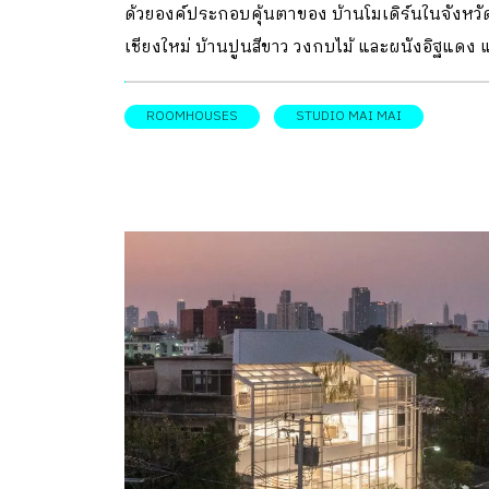
ด้วยองค์ประกอบคุ้นตาของ บ้านโมเดิร์นในจังหวั
งานได้ดี ที่สร้างขึ้นในยุคเมื่อราว 50 ปีก่อน ที่อาจ
เชียงใหม่ บ้านปูนสีขาว วงกบไม้ และผนังอิฐแดง 
ไม่ได้คิดถึงการติดตั้งเครื่องปรับอากาศ กล่าวคือ
เมื่อถึงเวลาเปลี่ยนมือ สู่เจ้าของคนใหม่ การใช้งาน
เป็นยุคสถาปนิกออกแบบอาคารมาเพื่อรองรับการ
การออกแบบ รีโนเวท อย่างเข้าใจ จึงทำให้บ้านหลัง
ROOMHOUSES
STUDIO MAI MAI
เรียนการสอน ในสภาพแวดล้อม และสภาพอากาศ
สำเร็จออกมาสวยงามลงตัว แต่ยังเปี่ยมเสน่ห์กลิ่น
ธรรมชาติแท้จริง โดยไม่ได้ใช้เครื่องปรับอากาศช่
บ้านโมเดิร์นไทย ๆ แบบชาวเจียงใหม่เจ้า แสนจะ
อย่างเช่น การเรียงอิฐผนังอาคารให้มีช่องระบาย
ลงตัว DESIGNER DIRECTORYออกแบบ: Studio M
อาคาร […]
Mai จากความต้องการมีบ้านพักอาศัยที่อยู่ใกล้ที่
ทำงาน ขนาดกะทัดรัด และสามารถดูแลได้ด้วยตัว
เอง คุณหมอเดือน -นันทิสา โชติรสนิรมิต จึงเริ่ม
ตระเวนมองหาบ้านที่ขายในละแวกที่ต้องการ และ
มาพบกับบ้านเก่าที่ติดป้ายขายในซอยวัดอุโมงค์ ไม
ไกลจากสถาบันวิจัยในมหาวิทยาลัยเชียงใหม่ สถานท
ทำงาน ก่อนติดต่อสถาปนิกจาก Studio Mai Mai ให
ช่วยประเมินความเป็นไปได้ในการ รีโนเวท บ้านให้