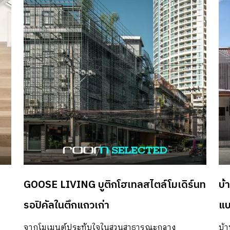
เนรมิตห้องหน้าตามาตรฐานขนาดพื้นที่ใช้สอย 68
ใช
ห้องเป็นห้องขนาดใหญ่ได้เมื่อไม่ได้ใช้งาน […]
ตารางเมตร ให้กลายเป็นพื้นที่ใช้ชีวิตที่มีฟังก์ชันตอบ
สอง
โจทย์และถูกใจผู้อยู่อาศัย ภายใต้แรงบันดาลใจจาก
พื้
สไตล์ มิดเซนจูรี่โมเดิร์น (Mid-Century Modern)
บ้า
หลอมรวมชุดสีพิเศษอย่างสีเขียวไข่กา สีน้ำเงินแกม
ถูก
เขียว และสีเหลืองมัสตาร์ด เข้ากับวัสดุหวาย และไม้ที่
สา
ทั้งคู่ชื่นชอบ ความโมเดิร์นแบบยุค 50’s ที่ได้รับการ
พื้
ลดทอนความจัดจ้านลง ช่วยให้อยู่อาศัยได้ง่ายขึ้น
เด
ควบคู่ไปกับการปรับเปลี่ยนฟังก์ชันภายในห้อง ให้
เด็
สามารถใช้งานอย่างเกิดประโยชน์สูงสุด กระบวนการ
ๆ ก
ทำงานของดีไซเนอร์ นอกเหนือไปจากงานออกแบบ
ยาว
พื้นที่ใช้สอยแล้ว ยังต้องออกแบบวิธีการทำงานเพื่อดึง
การ
GOOSE LIVING บูติกโฮเทลสไตล์โมเดิร์นท
บ้
ความเป็นตัวตน และรสนิยมของเจ้าของห้องออกมา
ชั้
ให้ได้มากที่สุด ด้วยการให้เจ้าของห้องร่วมทำการบ้าน
กระ
รอปิคัลในตึกแถวเก่า
แบ
เดินเลือกซื้อเฟอร์นิเจอร์ที่ตัวเองชื่นชอบ ก่อนส่งรูป
ภาย
จากโมเมนต์ประทับใจในสวนสาธารณะกลาง
บ้า