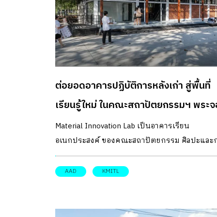
ต่อยอดอาคารปฏิบัติการหลังเก่า สู่พื้นที่
เรียนรู้ใหม่ ในคณะสถาปัตยกรรมฯ พระ
เกล้าฯ ลาดกระบัง
Material Innovation Lab เป็นอาคารเรียน
อเนกประสงค์ ของคณะสถาปัตยกรรม ศิลปะและ
ออกแบบ สถาบันเทคโนโลยีพระจอมเกล้าเจ้าคุณ
ทหาร ลาดกระบัง รีโนเวตอาคารปฏิบัติการหลังเด
AAD
KMITL
อายุ 50 ปี ให้ไปต่อในยุคสมัยใหม่ได้อย่างลงตัว
DESIGNER DIRECTORYออกแบบ: Teerachai
Leesuraplanon (ธีรชัย ลี้สุรพลานนท์) และคณะผู้